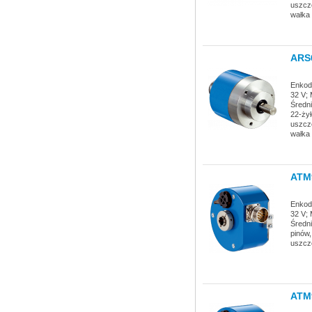
uszcz
wałka 
ARS
Enkode
32 V; 
Średn
22-żył
uszcz
wałka 
ATM
Enkode
32 V; 
Średn
pinów,
uszcz
ATM