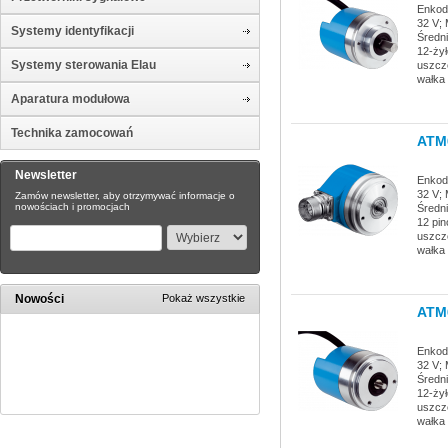
Enkode
32 V; 
Systemy identyfikacji
Średn
12-żył
Systemy sterowania Elau
uszcz
wałka 
Aparatura modułowa
Technika zamocowań
ATM
Newsletter
Enkode
32 V; 
Zamów newsletter, aby otrzymywać informacje o
nowościach i promocjach
Średn
12 pin
uszcz
wałka 
Nowości
Pokaż wszystkie
ATM
Enkode
32 V; 
Średn
12-żył
uszcz
wałka 