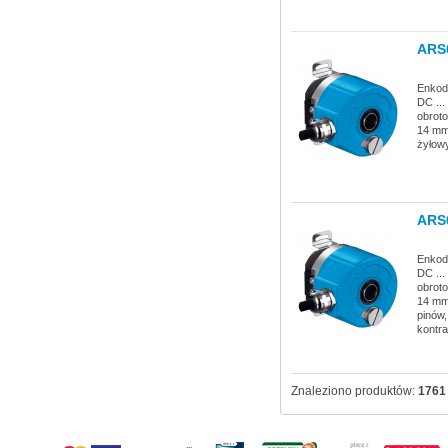
ARS
Enkod
DC ...
obrot
14 mm,
żyłowy
ARS
Enkod
DC ...
obrot
14 mm,
pinów
kontr
Znaleziono produktów:
1761