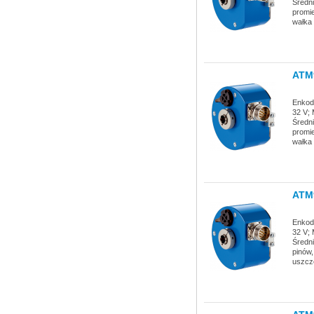
Średni
promie
wałka
ATM
Enkode
32 V; 
Średni
promie
wałka
ATM
Enkode
32 V; 
Średn
pinów,
uszcz