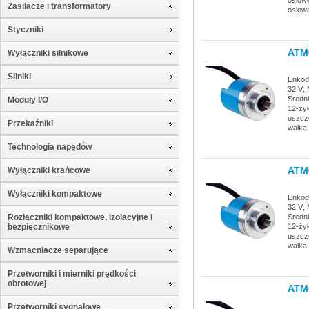
Zasilacze i transformatory
osiow
Styczniki
ATM
Wyłączniki silnikowe
Silniki
Enkode
32 V; 
Średn
Moduły I/O
12-żył
uszcz
Przekaźniki
wałka 
Technologia napędów
ATM
Wyłączniki krańcowe
Wyłączniki kompaktowe
Enkode
32 V; 
Średn
Rozłączniki kompaktowe, izolacyjne i
12-żył
bezpiecznikowe
uszcz
wałka 
Wzmacniacze separujące
Przetworniki i mierniki prędkości
obrotowej
ATM
Przetworniki sygnałowe