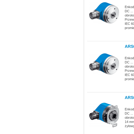
Enkod
DC ...
obroto
Przewó
IEC 60
promi
ARS
Enkod
DC ...
obroto
Przewó
IEC 60
promi
ARS
Enkod
DC ...
obrot
14 mm,
żyłowy