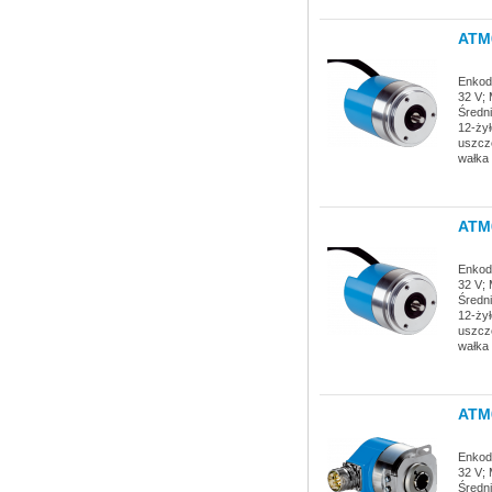
ATM
Enkode
32 V; 
Średn
12-żył
uszcz
wałka 
ATM
Enkode
32 V; 
Średn
12-żył
uszcz
wałka 
ATM
Enkode
32 V; 
Średn