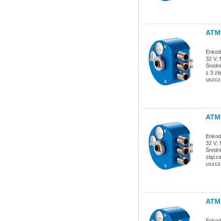
ATM
Enkode
32 V; 
Średni
z 3 zł
uszcz
ATM
Enkode
32 V; 
Średni
złącza
uszcz
ATM
Enkode