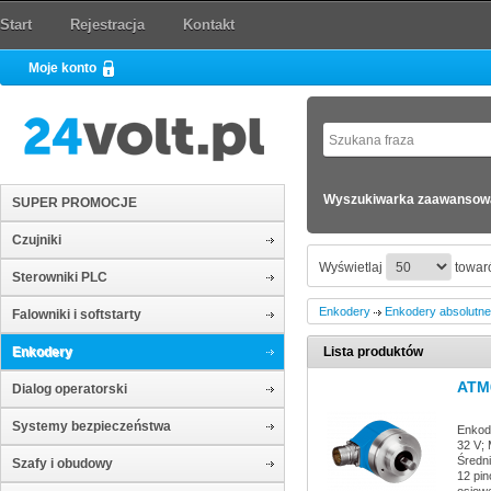
Start
Rejestracja
Kontakt
Moje konto
Wyszukiwarka zaawansow
SUPER PROMOCJE
Czujniki
Wyświetlaj
towaró
Sterowniki PLC
Enkodery
Enkodery absolutne
Falowniki i softstarty
Enkodery
Lista produktów
ATM
Dialog operatorski
Systemy bezpieczeństwa
Enkode
32 V; 
Średn
Szafy i obudowy
12 pi
osiow