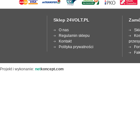
Sklep 24VOLT.PL
Zamó
O nas
Skł
Regulamin sklepu
Kos
Kontakt
przesy
Polityka prywatności
For
Fak
Projekt i wykonanie:
net
koncept.com