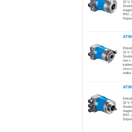
32 V; 
Średn
magist
IP67, 
Dopus
ATM
Enkode
32 V; 
Średn
mm x 1
kablow
uszcz
wałka 
ATM
Enkode
32 V; 
Średn
magist
IP67, 
Dopus