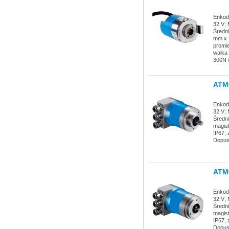
Enkode
32 V; 
Średn
mm x 1
promie
wałka
300N 
ATM
Enkode
32 V; 
Średn
magist
IP67, 
Dopus
ATM
Enkode
32 V; 
Średn
magist
IP67, 
Dopus