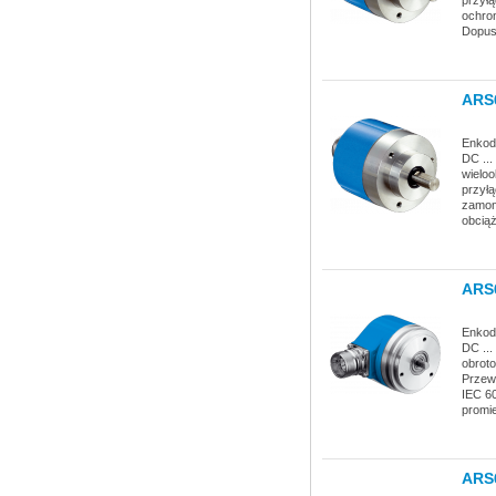
ochro
Dopus
ARS
Enkod
DC ...
wielo
przyłą
zamon
obciąż
ARS
Enkod
DC ...
obroto
Przewó
IEC 60
promi
ARS