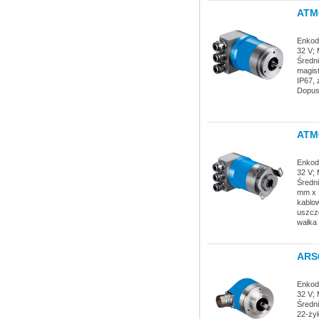
ATM
Enkode
32 V; 
Średn
magist
IP67, 
Dopus
ATM
Enkode
32 V; 
Średn
mm x 1
kablow
uszcz
wałka 
ARS
Enkode
32 V; 
Średn
22-żył