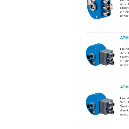
32 V; 
Średni
z 3 zł
uszcz
ATM
Enkode
32 V; 
Średni
z 3 dł
uszcz
ATM
Enkode
32 V; 
Średni
dławik
uszcz