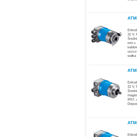
ATM
Enkode
32 V; 
Średn
mm x 1
kablow
uszcz
wałka 
ATM
Enkode
32 V; 
Średn
magist
IP67, 
Dopus
ATM
Enkode