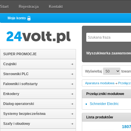
Start
Rejestracja
Kontakt
Moje konto
Wyszukiwarka zaawansow
SUPER PROMOCJE
Czujniki
Wyświetlaj
towaró
Sterowniki PLC
Aparatura modułowa
Przełącz
Falowniki i softstarty
Enkodery
Przełączniki modułowe
Dialog operatorski
Schneider Electric
Systemy bezpieczeństwa
Lista produktów
Szafy i obudowy
180