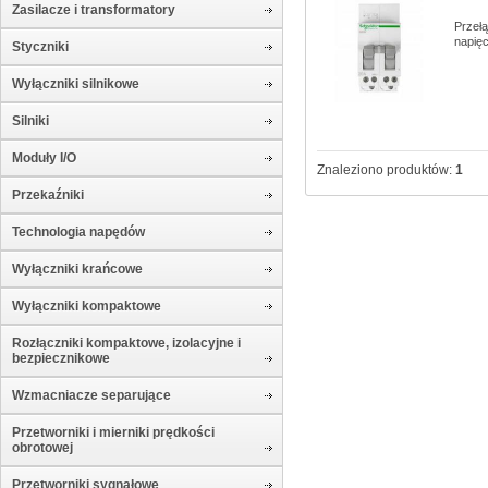
Zasilacze i transformatory
Przełą
napię
Styczniki
Wyłączniki silnikowe
Silniki
Moduły I/O
Znaleziono produktów:
1
Przekaźniki
Technologia napędów
Wyłączniki krańcowe
Wyłączniki kompaktowe
Rozłączniki kompaktowe, izolacyjne i
bezpiecznikowe
Wzmacniacze separujące
Przetworniki i mierniki prędkości
obrotowej
Przetworniki sygnałowe