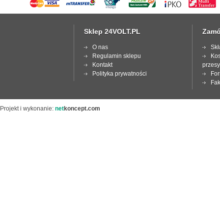
Sklep 24VOLT.PL
Zamó
O nas
Skł
Regulamin sklepu
Kos
Kontakt
przesy
Polityka prywatności
For
Fak
Projekt i wykonanie:
net
koncept.com