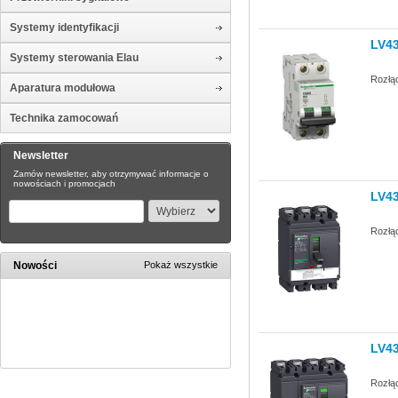
Systemy identyfikacji
LV4
Systemy sterowania Elau
Rozłą
Aparatura modułowa
Technika zamocowań
Newsletter
Zamów newsletter, aby otrzymywać informacje o
nowościach i promocjach
LV4
Rozłą
Nowości
Pokaż wszystkie
LV4
Rozłą