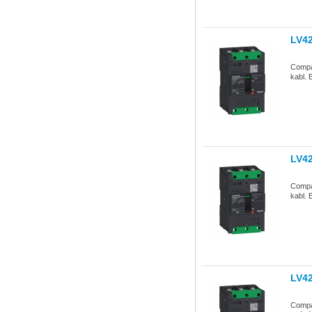
LV4
Compac
kabl. 
LV4
Compa
kabl. 
LV4
Compac