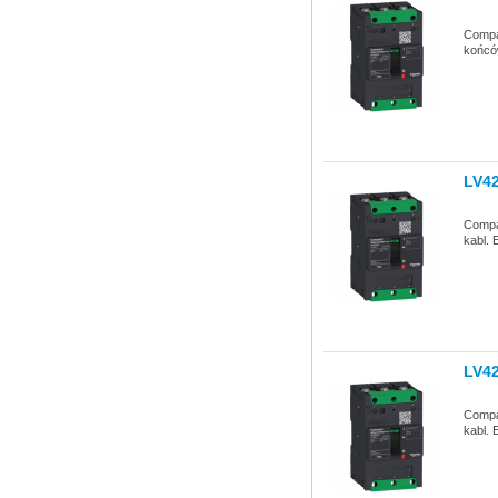
Compa
końców
LV4
Compa
kabl. 
LV4
Compa
kabl. 