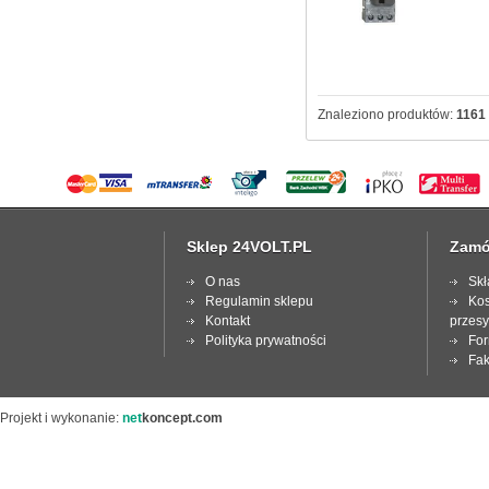
Znaleziono produktów:
1161
Sklep 24VOLT.PL
Zamó
O nas
Skł
Regulamin sklepu
Kos
Kontakt
przesy
Polityka prywatności
For
Fak
Projekt i wykonanie:
net
koncept.com