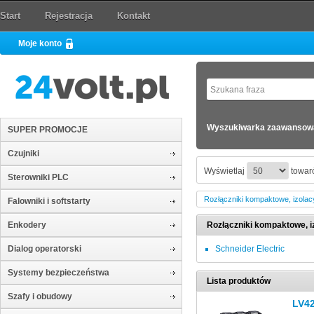
Start
Rejestracja
Kontakt
Moje konto
Wyszukiwarka zaawansow
SUPER PROMOCJE
Czujniki
Wyświetlaj
towaró
Sterowniki PLC
Rozłączniki kompaktowe, izolac
Falowniki i softstarty
Enkodery
Rozłączniki kompaktowe, i
Dialog operatorski
Schneider Electric
Systemy bezpieczeństwa
Lista produktów
Szafy i obudowy
LV4