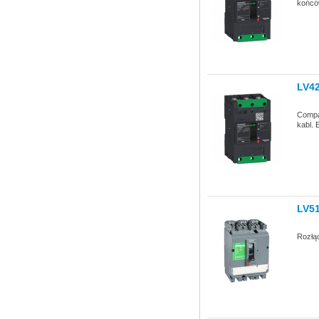
końców
LV4
Compac
kabl. 
LV5
Rozłą