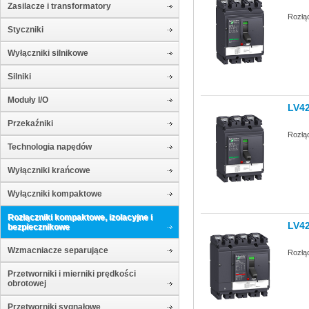
Zasilacze i transformatory
Rozłą
Styczniki
Wyłączniki silnikowe
Silniki
Moduły I/O
LV4
Przekaźniki
Rozłą
Technologia napędów
Wyłączniki krańcowe
Wyłączniki kompaktowe
Rozłączniki kompaktowe, izolacyjne i
LV4
bezpiecznikowe
Wzmacniacze separujące
Rozłą
Przetworniki i mierniki prędkości
obrotowej
Przetworniki sygnałowe