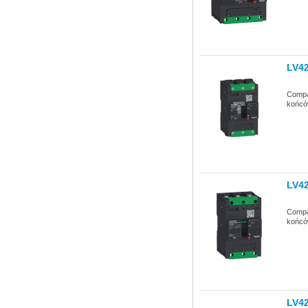
LV4
Compa
końców
LV4
Compa
końców
LV4