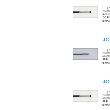
Czujn
(stal 
mm, c
DC PN
temper
IZ50
Czujn
(stal 
częst
PNP (1
temper
IZ50
Czujn
(stal 
częst
PNP (1
temper