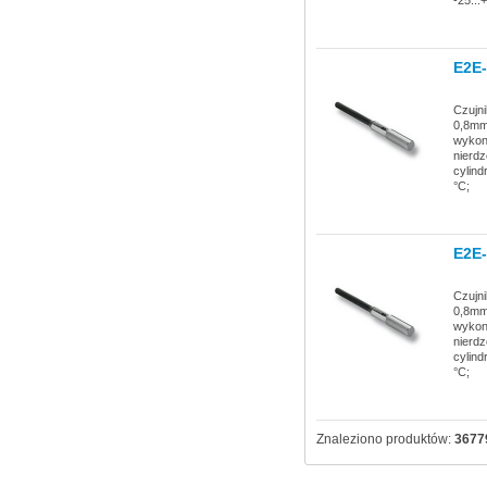
E2E
Czujni
0,8mm;
wykona
nierdz
cylind
°C;
E2E
Czujni
0,8mm;
wykona
nierdz
cylind
°C;
Znaleziono produktów:
3677