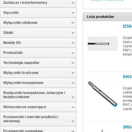
Zasilacze i transformatory
Styczniki
Lista produktów
Wyłączniki silnikowe
IZ50
Silniki
Czujn
(stal 
Moduły I/O
częst
PNP (1
Przekaźniki
temper
Technologia napędów
Wyłączniki krańcowe
IH0
Wyłączniki kompaktowe
Czujni
cylind
Rozłączniki kompaktowe, izolacyjne i
instal
bezpiecznikowe
przełą
IP67; 
Wzmacniacze separujące
często
Przetworniki i mierniki prędkości
obrotowej
3RG
Przetworniki sygnałowe