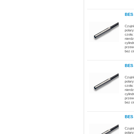
BES 
Czujni
polary
czoła:
nierdz
cylind
przewo
bez ci
BES 
Czujni
polary
czoła:
nierdz
cylind
przewo
bez ci
BES 
Czujni
polary