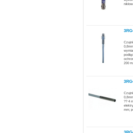
niklow
3RG
Czujni
0,8mm;
wymia
podłąc
ochron
200 m
3RG
Czujni
0,8mm;
?? 4 
elektr
mm; p
3RG