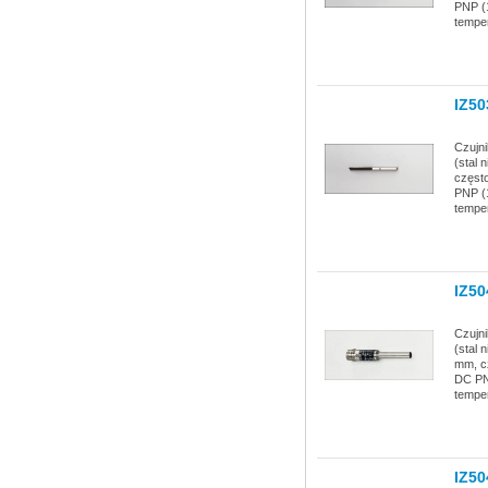
PNP (
temper
IZ50
Czujn
(stal 
częst
PNP (1
temper
IZ50
Czujn
(stal 
mm, c
DC PN
temper
IZ50