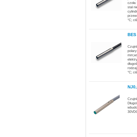
czoła:
stal n
cylind
przewo
°C; ci
BES 
Czujni
polary
mm;wy
elektr
długo
rodzaj
°C; ci
NJ0,
Czujn
Długo
wbudow
30VDC