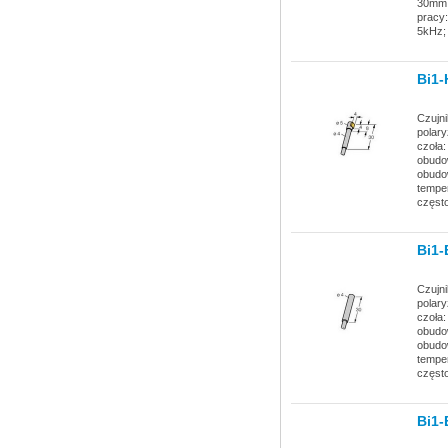
30mm; 
pracy:
5kHz;
Bi1
Czujni
polary
czoła:
obudow
obudow
temper
często
Bi1
Czujni
polary
czoła:
obudow
obudow
temper
często
Bi1