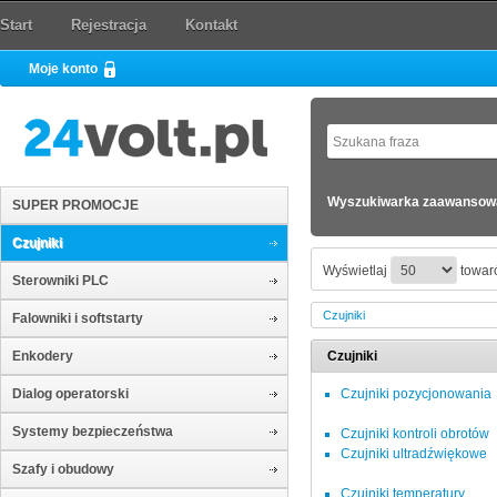
Start
Rejestracja
Kontakt
Moje konto
Wyszukiwarka zaawansow
SUPER PROMOCJE
Czujniki
Wyświetlaj
towaró
Sterowniki PLC
Czujniki
Falowniki i softstarty
Enkodery
Czujniki
Dialog operatorski
Czujniki pozycjonowania
Systemy bezpieczeństwa
Czujniki kontroli obrotów
Czujniki ultradźwiękowe
Szafy i obudowy
Czujniki temperatury