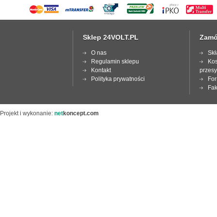
Sklep 24VOLT.PL
Zamó
O nas
Skł
Regulamin sklepu
Kos
Kontakt
przesy
Polityka prywatności
For
Fak
Projekt i wykonanie:
net
koncept.com