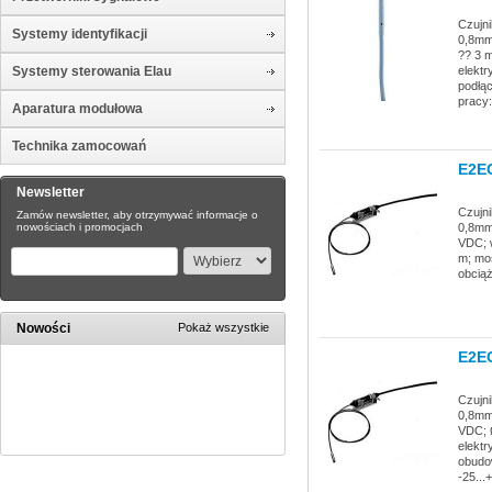
Czujni
Systemy identyfikacji
0,8mm;
?? 3 
elektr
Systemy sterowania Elau
podłąc
pracy
Aparatura modułowa
Technika zamocowań
E2E
Newsletter
Czujni
Zamów newsletter, aby otrzymywać informacje o
0,8mm;
nowościach i promocjach
VDC; 
m; mos
obciąż
Nowości
Pokaż wszystkie
E2E
Czujni
0,8mm;
VDC; 
elektr
obudow
-25...