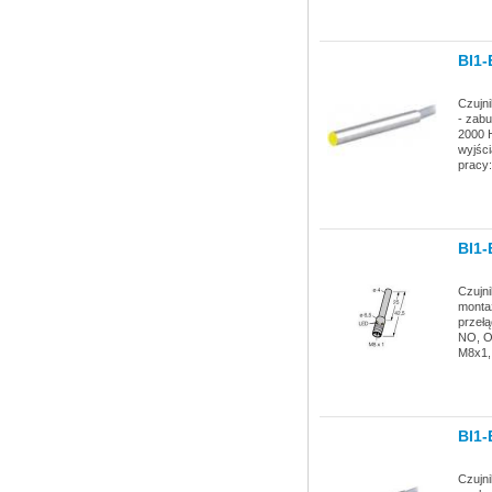
BI1
Czujn
- zabu
2000 
wyjści
pracy
BI1
Czujn
montaż
przeł
NO, Ob
M8x1, 
BI1
Czujn