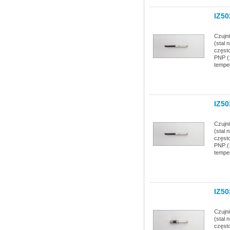
IZ50
Czujn
(stal 
częst
PNP (1
temper
IZ50
Czujn
(stal 
częst
PNP (1
temper
IZ50
Czujn
(stal 
częst