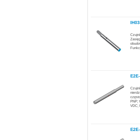
IH0
Czujn
Zasię
obudo
Funkc
E2E
Czujn
nierdz
częst
PNP; W
VDC; K
E2E