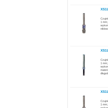
XS1
Czujni
1 mm; 
wykon
niklow
XS1
Czujni
1 mm; 
wykona
materi
długo
XS1
Czujni
1 mm; 
wykon