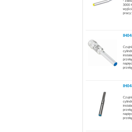
- zabu
3000 
wyjści
pracy:
IH0
Czujni
cylind
instal
przełą
napięc
przeł
IH0
Czujni
cylind
instal
przełą
napięc
przeł