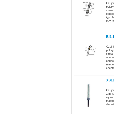
Czujni
polary
czoła:
obudow
typ ob
mA; te
Bi1
Czujni
polary
czoła:
obudow
obudow
temper
często
XS1
Czujni
1 mm; 
wykona
materi
długo