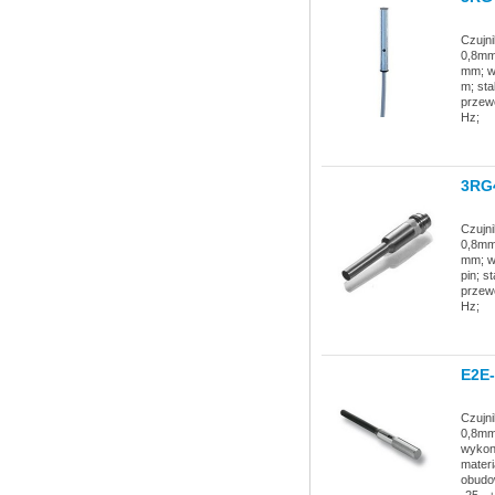
Czujni
0,8mm;
mm; w
m; sta
przew
Hz;
3RG
Czujni
0,8mm;
mm; w
pin; s
przew
Hz;
E2E
Czujni
0,8mm;
wykona
materi
obudow
-25...