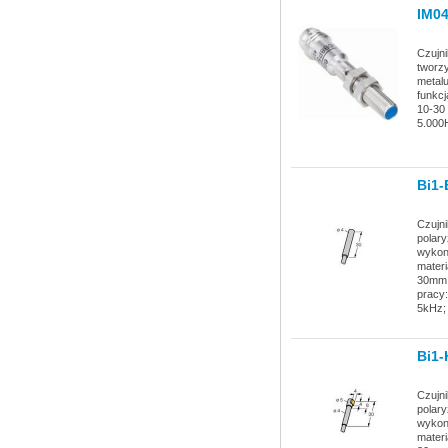
IM0
Czujni
tworzy
metal
funkcj
10-30 
5.000
Bi1-
Czujni
polary
wykona
materi
30mm; 
pracy:
5kHz;
Bi1-
Czujni
polar
wykona
materi