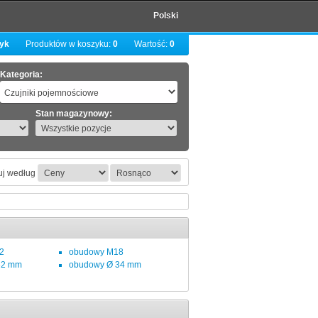
Polski
zyk
Produktów w koszyku:
0
Wartość:
0
Kategoria:
Stan magazynowy:
uj według
2
obudowy M18
32 mm
obudowy Ø 34 mm