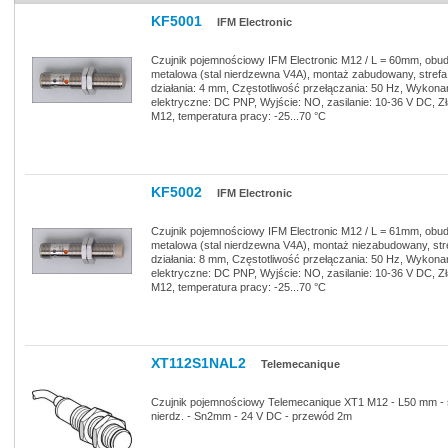
KF5001
IFM Electronic
Czujnik pojemnościowy IFM Electronic M12 / L = 60mm, obu
metalowa (stal nierdzewna V4A), montaż zabudowany, strefa
działania: 4 mm, Częstotliwość przełączania: 50 Hz, Wykona
elektryczne: DC PNP, Wyjście: NO, zasilanie: 10-36 V DC, Z
M12, temperatura pracy: -25...70 °C
KF5002
IFM Electronic
Czujnik pojemnościowy IFM Electronic M12 / L = 61mm, obu
metalowa (stal nierdzewna V4A), montaż niezabudowany, str
działania: 8 mm, Częstotliwość przełączania: 50 Hz, Wykona
elektryczne: DC PNP, Wyjście: NO, zasilanie: 10-36 V DC, Z
M12, temperatura pracy: -25...70 °C
XT112S1NAL2
Telemecanique
Czujnik pojemnościowy Telemecanique XT1 M12 - L50 mm - 
nierdz. - Sn2mm - 24 V DC - przewód 2m