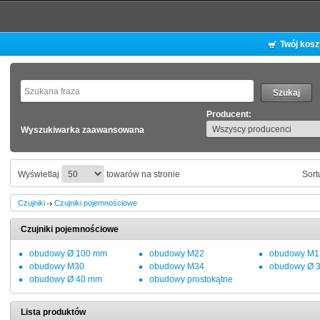
Twój kos
Producent:
Wyszukiwarka zaawansowana
Wyświetlaj
towarów na stronie
Sort
Czujniki
Czujniki pojemnościowe
Czujniki pojemnościowe
obudowy Ø 100 mm
obudowy M22
obudowy M1
obudowy M30
obudowy M34
obudowy Ø 
obudowy Ø 40 mm
obudowy prostokątne
Lista produktów