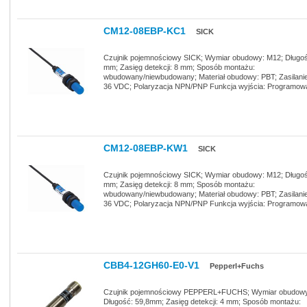
CM12-08EBP-KC1
SICK
Czujnik pojemnościowy SICK; Wymiar obudowy: M12; Długoś
mm; Zasięg detekcji: 8 mm; Sposób montażu:
wbudowany/niewbudowany; Materiał obudowy: PBT; Zasilani
36 VDC; Polaryzacja NPN/PNP Funkcja wyjścia: Programow
CM12-08EBP-KW1
SICK
Czujnik pojemnościowy SICK; Wymiar obudowy: M12; Długoś
mm; Zasięg detekcji: 8 mm; Sposób montażu:
wbudowany/niewbudowany; Materiał obudowy: PBT; Zasilani
36 VDC; Polaryzacja NPN/PNP Funkcja wyjścia: Programow
CBB4-12GH60-E0-V1
Pepperl+Fuchs
Czujnik pojemnościowy PEPPERL+FUCHS; Wymiar obudowy
Długość: 59,8mm; Zasięg detekcji: 4 mm; Sposób montażu: