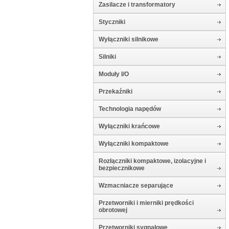
Zasilacze i transformatory
Styczniki
Wyłączniki silnikowe
Silniki
Moduły I/O
Przekaźniki
Technologia napędów
Wyłączniki krańcowe
Wyłączniki kompaktowe
Rozłączniki kompaktowe, izolacyjne i
bezpiecznikowe
Wzmacniacze separujące
Przetworniki i mierniki prędkości
obrotowej
Przetworniki sygnałowe