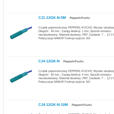
CJ1-12GK-N-5M
Pepperl+Fuchs
Czujnik pojemnościowy PEPPERL+FUCHS; Wymiar obudowy
Długość : 60 mm ; Zasięg detekcji: 1 mm; Sposób montażu:
niezabudowany; Materiał obudowy: PBT; Zasilanie: 7 ... 12 V
Polaryzacja NAMUR Funkcja wyjścia: NO
CJ4-12GK-N
Pepperl+Fuchs
Czujnik pojemnościowy PEPPERL+FUCHS; Wymiar obudowy
Długość : 60 mm ; Zasięg detekcji: 4 mm; Sposób montażu:
niezabudowany; Materiał obudowy: PBT; Zasilanie: 7 ... 12 V
Polaryzacja NAMUR Funkcja wyjścia: NO
CJ4-12GK-N-10M
Pepperl+Fuchs