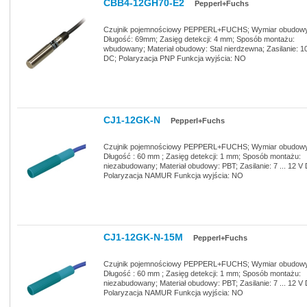
CBB4-12GH70-E2
Pepperl+Fuchs
Czujnik pojemnościowy PEPPERL+FUCHS; Wymiar obudowy
Długość: 69mm; Zasięg detekcji: 4 mm; Sposób montażu:
wbudowany; Materiał obudowy: Stal nierdzewna; Zasilanie: 10 
DC; Polaryzacja PNP Funkcja wyjścia: NO
CJ1-12GK-N
Pepperl+Fuchs
Czujnik pojemnościowy PEPPERL+FUCHS; Wymiar obudowy
Długość : 60 mm ; Zasięg detekcji: 1 mm; Sposób montażu:
niezabudowany; Materiał obudowy: PBT; Zasilanie: 7 ... 12 V
Polaryzacja NAMUR Funkcja wyjścia: NO
CJ1-12GK-N-15M
Pepperl+Fuchs
Czujnik pojemnościowy PEPPERL+FUCHS; Wymiar obudowy
Długość : 60 mm ; Zasięg detekcji: 1 mm; Sposób montażu:
niezabudowany; Materiał obudowy: PBT; Zasilanie: 7 ... 12 V
Polaryzacja NAMUR Funkcja wyjścia: NO