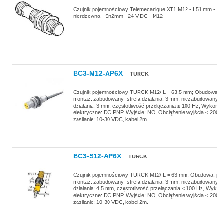
Czujnik pojemnościowy Telemecanique XT1 M12 - L51 mm - 
nierdzewna - Sn2mm - 24 V DC - M12
BC3-M12-AP6X
TURCK
Czujnik pojemnościowy TURCK M12/ L = 63,5 mm; Obudowa:
montaż: zabudowany- strefa działania: 3 mm, niezabudowany
działania: 3 mm, częstotliwość przełączania ≤ 100 Hz, Wyko
elektryczne: DC PNP, Wyjście: NO, Obciążenie wyjścia ≤ 20
zasilanie: 10-30 VDC, kabel 2m.
BC3-S12-AP6X
TURCK
Czujnik pojemnościowy TURCK M12/ L = 63 mm; Obudowa: pl
montaż: zabudowany- strefa działania: 3 mm, niezabudowany
działania: 4,5 mm, częstotliwość przełączania ≤ 100 Hz, Wy
elektryczne: DC PNP, Wyjście: NO, Obciążenie wyjścia ≤ 20
zasilanie: 10-30 VDC, kabel 2m.