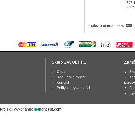
IP67; 
pracy:
Znaleziono produktów:
888
Sklep 24VOLT.PL
Zamó
O nas
Skł
Regulamin sklepu
Kos
Kontakt
przesy
Polityka prywatności
For
Fak
Projekt i wykonanie:
net
koncept.com