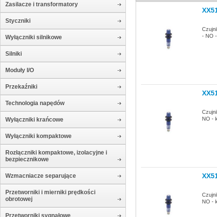
Zasilacze i transformatory
XX5
Styczniki
Czujn
- NO 
Wyłączniki silnikowe
Silniki
Moduły I/O
Przekaźniki
XX5
Technologia napędów
Czujni
NO - 
Wyłączniki krańcowe
Wyłączniki kompaktowe
Rozłączniki kompaktowe, izolacyjne i
bezpiecznikowe
XX5
Wzmacniacze separujące
Przetworniki i mierniki prędkości
Czujni
obrotowej
NO - 
Przetworniki sygnałowe