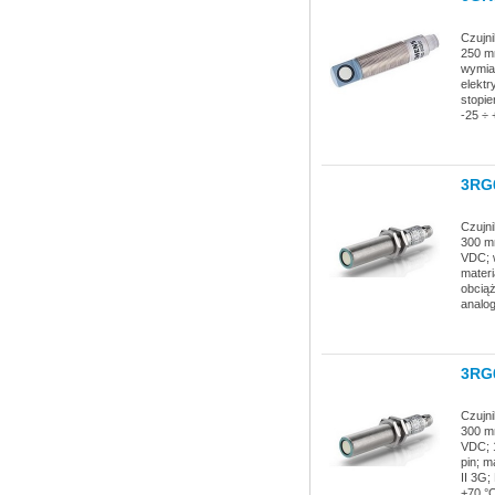
Czujni
250 mm
wymia
elektr
stopie
-25 ÷ 
3RG
Czujni
300 mm
VDC; 
materi
obciąż
analo
3RG
Czujni
300 mm
VDC; 
pin; m
II 3G;
+70 °C