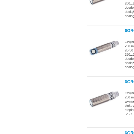
280...
obudow
obciąż
analo
6GR
Czujni
250 mm
20-30
280...
obudow
obciąż
analo
6GR
Czujni
250 mm
wymia
elektr
stopie
-25 ÷ 
6GR