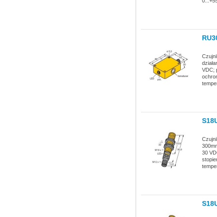
0...+5
RU3
Czujn
działa
VDC; p
ochron
temper
S18
Czujni
300mm;
30 VDC
stopie
temper
S18