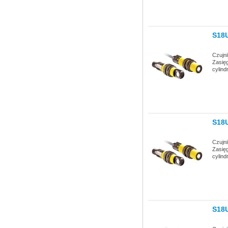
S18
Czujn
Zasię
cylind
S18
Czujn
Zasię
cylin
S18