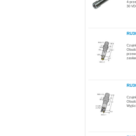
4-prz
30 VD
RU3
Czujn
Obudow
przew
zasila
RU3
Czujn
Obudo
Wyjści