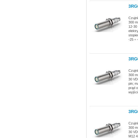
3RG
Czujni
300 mm
12-30
elektr
stopie
-25 ÷ 
3RG
Czujni
300 mm
30 VD
pin; m
prąd o
wyjści
3RG
Czujni
300 mm
30 VD
M12 4-