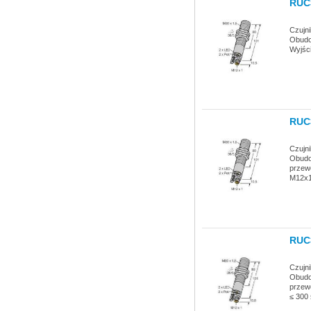
RUC
Czujn
Obudo
Wyjśc
RUC
Czujn
Obudow
przew
M12x1
RUC
Czujn
Obudow
przew
≤ 300 