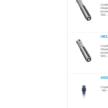
Czujn
Obudow
przewo
VDC, 
UB1
Czujn
Obudow
przewo
VDC, 
XX5
Czujn
- NO 