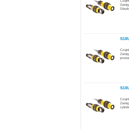
Czujn
Zasię
Obudo
S18
Czujn
Zasię
prosta
S18
Czujn
Zasię
cylind