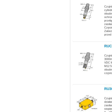
Czujn
cylin
obudow
ochro
przeł
zasila
Często
Zabez
przed 
RUC
Czujni
3000mm
VDC M
M12 5-
obudow
często
RU3
Czujn
działa
zasila
stopie