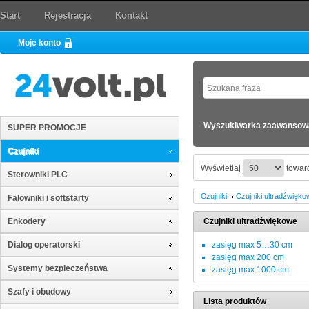
Start
Rejestracja
Kontakt
Moje konto
Wyszukiwarka zaawansow
SUPER PROMOCJE
Czujniki
Wyświetlaj
towaró
Sterowniki PLC
Czujniki
Czujniki ultradźwięko
Falowniki i softstarty
Enkodery
Czujniki ultradźwiękowe
Dialog operatorski
zasięg max 5…30 cm
zasięg max 200 cm
Systemy bezpieczeństwa
zasięg max 1000 cm
Szafy i obudowy
Lista produktów