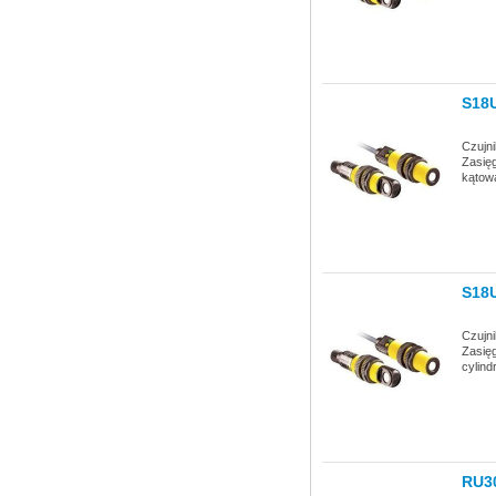
S18
Czujn
Zasię
kątow
S18
Czujn
Zasię
cylin
RU3