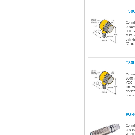
T30
Czujni
2000mm
300...
M12 5-
cylind
°C; cz
T30
Czujni
2000mm
VDC; 3
pin PB
obciąż
pracy:
6GR
Czujni
250 mm
20-30