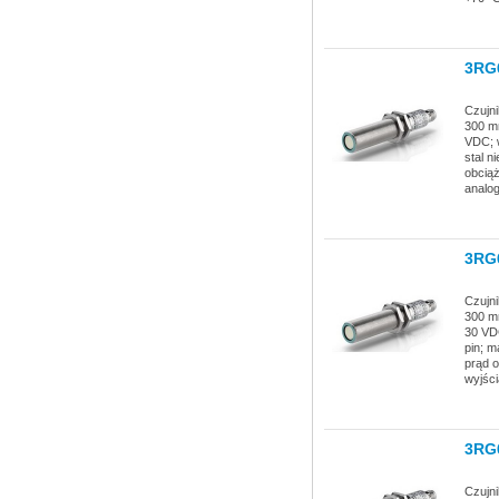
3RG
Czujni
300 mm
VDC; 
stal n
obciąż
analo
3RG
Czujni
300 mm
30 VD
pin; m
prąd o
wyjści
3RG
Czujni