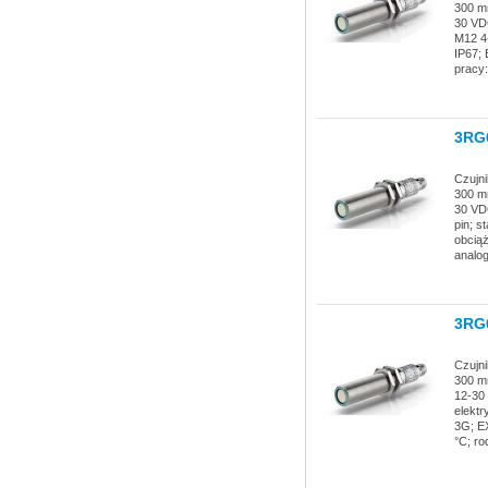
300 mm
30 VD
M12 4-
IP67; 
pracy:
3RG
Czujni
300 mm
30 VD
pin; s
obciąż
analo
3RG
Czujni
300 mm
12-30
elektr
3G; EX
°C; ro