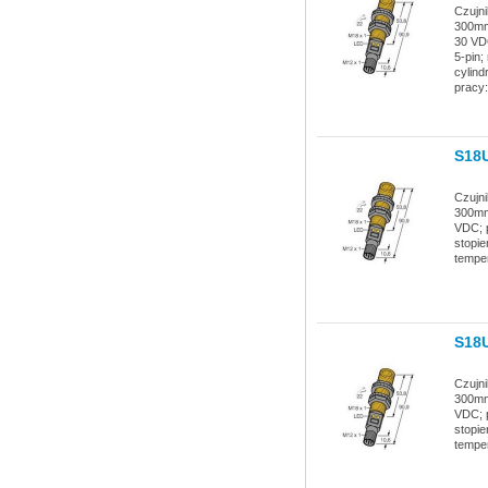
Czujni
300mm;
30 VD
5-pin;
cylind
pracy:
S18
Czujni
300mm;
VDC; p
stopie
temper
S18
Czujni
300mm;
VDC; p
stopie
temper