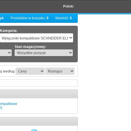
Polski
zyk
Produktów w koszyku:
0
Wartość:
0
Kategoria:
Stan magazynowy:
uj według
kompaktowe
VS