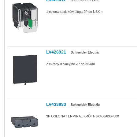
Schneider Electric
1 osłona zacisków długa 2P do NSXm
LV426921
Schneider Electric
2 ekrany izolacyjne 2P do NSXm
LV433693
Schneider Electric
3P OSŁONA TERMINAL KRÓTNSX400/630>500