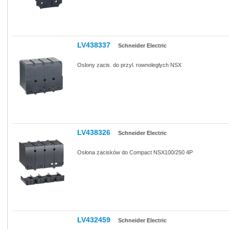
LV438337
Schneider Electric
Oslony zacis. do przyl. rownoleglych NSX
LV438326
Schneider Electric
Osłona zacisków do Compact NSX100/250 4P
LV432459
Schneider Electric