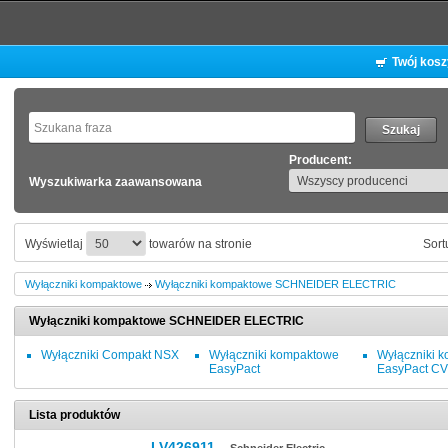
Twój kos
Producent:
Wyszukiwarka zaawansowana
Wyświetlaj
towarów na stronie
Sort
Wyłączniki kompaktowe
Wyłączniki kompaktowe SCHNEIDER ELECTRIC
Wyłączniki kompaktowe SCHNEIDER ELECTRIC
Wyłączniki Compakt NSX
Wyłączniki kompaktowe
Wyłączniki 
EasyPact
EasyPact C
Lista produktów
LV426911