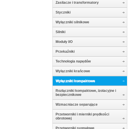
Zasilacze i transformatory
Styczniki
Wyłączniki silnikowe
Silniki
Moduły I/O
Przekaźniki
Technologia napędów
Wyłączniki krańcowe
Wyłączniki kompaktowe
Rozłączniki kompaktowe, izolacyjne i
bezpiecznikowe
Wzmacniacze separujące
Przetworniki i mierniki prędkości
obrotowej
Przetworniki sygnałowe