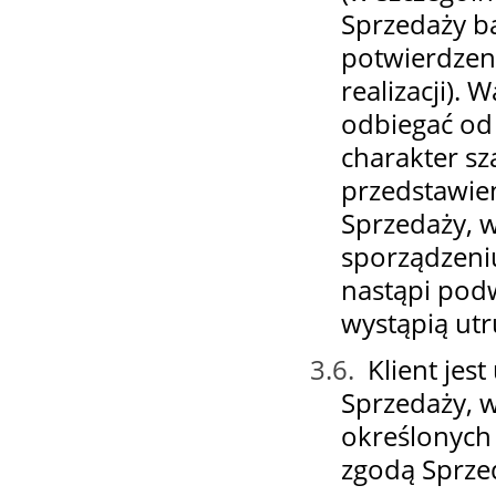
Sprzedaży bą
potwierdzen
realizacji)
odbiegać od
charakter s
przedstawie
Sprzedaży, 
sporządzeni
nastąpi pod
wystąpią ut
3.6.
Klient je
Sprzedaży, w
określonych
zgodą Sprze