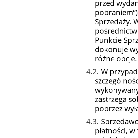
przed wydan
pobraniem”)
Sprzedaży. 
pośrednictw
Punkcie Sprz
dokonuje wyb
różne opcje.
4.2.
W przypad
szczególnośc
wykonywanyc
zastrzega so
poprzez wyłą
4.3.
Sprzedawc
płatności, 