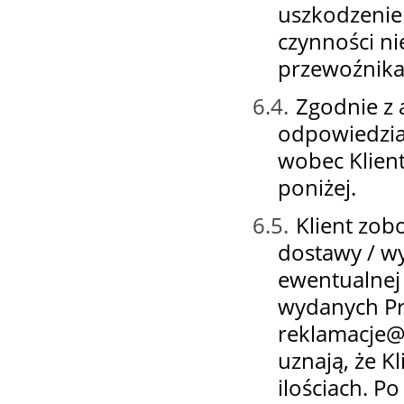
uszkodzenie
czynności n
przewoźnika
6.4.
Zgodnie z 
odpowiedzia
wobec Klient
poniżej.
6.5.
Klient zob
dostawy / w
ewentualnej 
wydanych Pr
reklamacje@p
uznają, że K
ilościach. P