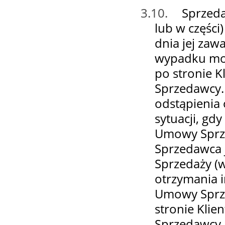
3.10.
Sprzeda
lub w częśc
dnia jej za
wypadku moż
po stronie K
Sprzedawcy.
odstąpienia 
sytuacji, gd
Umowy Sprze
Sprzedawca 
Sprzedaży (w
otrzymania 
Umowy Sprze
stronie Klie
Sprzedawcy.