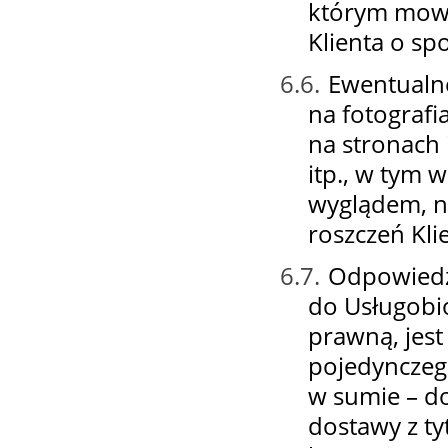
którym mowa
Klienta o sp
6.6.
Ewentualne
na fotografi
na stronach
itp., w tym 
wyglądem, n
roszczeń Kl
6.7.
Odpowiedz
do Usługobio
prawną, jes
pojedynczego
w sumie – d
dostawy z ty