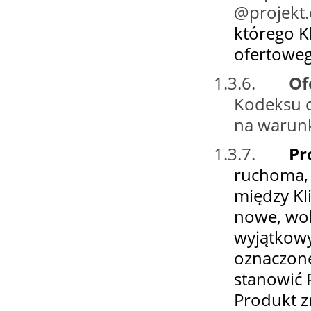
@projekt.
którego K
ofertoweg
1.3.6.
Of
Kodeksu c
na warunk
1.3.7.
Pr
ruchoma,
między Kl
nowe, wol
wyjątkowy
oznaczone
stanowić 
Produkt z