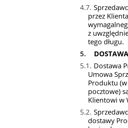
4.7.
Sprzedawca
przez Klient
wymagalnego
z uwzględni
tego długu.
5.
DOSTAW
5.1.
Dostawa Pr
Umowa Sprze
Produktu (w 
pocztowe) s
Klientowi w 
5.2.
Sprzedawc
dostawy Prod