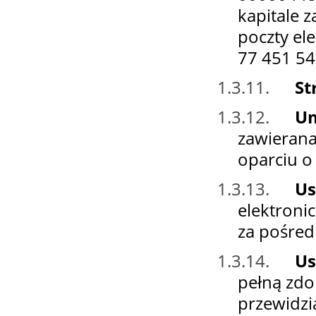
kapitale 
poczty el
77 451 54
1.3.11.
St
1.3.12.
U
zawierana
oparciu o
1.3.13.
Us
elektroni
za pośred
1.3.14.
Us
pełną zdo
przewidzi