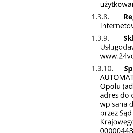
użytkowan
1.3.8.
Re
Interneto
1.3.9.
Sk
Usługoda
www.24vol
1.3.10.
Sp
AUTOMATY
Opolu (ad
adres do 
wpisana d
przez Sąd
Krajoweg
00000448