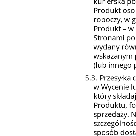
kurierska p
Produkt osob
roboczy, w 
Produkt – w
Stronami po
wydany równ
wskazanym p
(lub innego
5.3.
Przesyłka 
w Wycenie l
który składa
Produktu, f
sprzedaży. 
szczególnośc
sposób dost