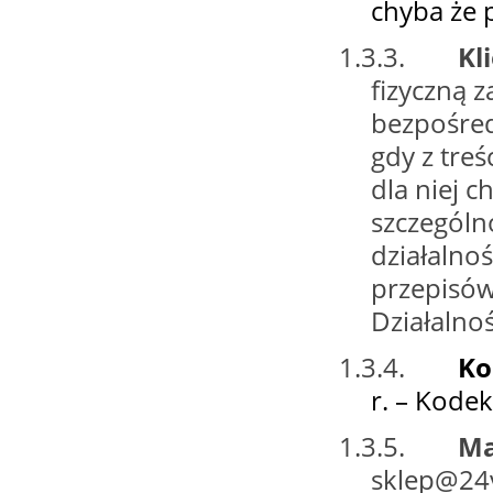
chyba że 
1.3.3.
Kl
fizyczną 
bezpośred
gdy z tre
dla niej 
szczególn
działalno
przepisów 
Działalno
1.3.4.
Ko
r. – Kodek
1.3.5.
Ma
sklep@24v