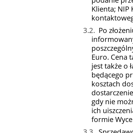
Klienta; NIP
kontaktoweg
3.2.
Po złożeni
informowany
poszczególn
Euro. Cena 
jest także o
będącego pr
kosztach dos
dostarczenie
gdy nie możn
ich uiszczen
formie Wycen
3.3.
Sprzedawc