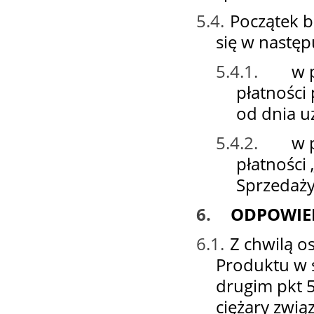
5.4.
Początek b
się w następ
5.4.1.
w 
płatności
od dnia u
5.4.2.
w 
płatności
Sprzedaży
6.
ODPOWIE
6.1.
Z chwilą o
Produktu w 
drugim pkt 5
ciężary zwi