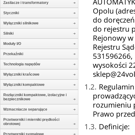
AUTOMATYKA 
Zasilacze i transformatory
Opolu (adres
Styczniki
do doręczeń:
Wyłączniki silnikowe
do rejestru
Silniki
Rejonowy w 
Moduły I/O
Rejestru S
531596266, 
Przekaźniki
wysokości 22
Technologia napędów
sklep@24volt
Wyłączniki krańcowe
1.2.
Regulamin 
Wyłączniki kompaktowe
prowadzącyc
Rozłączniki kompaktowe, izolacyjne i
bezpiecznikowe
rozumieniu p
Wzmacniacze separujące
Prawo przed
Przetworniki i mierniki prędkości
1.3.
Definicje:
obrotowej
Przetworniki sygnałowe