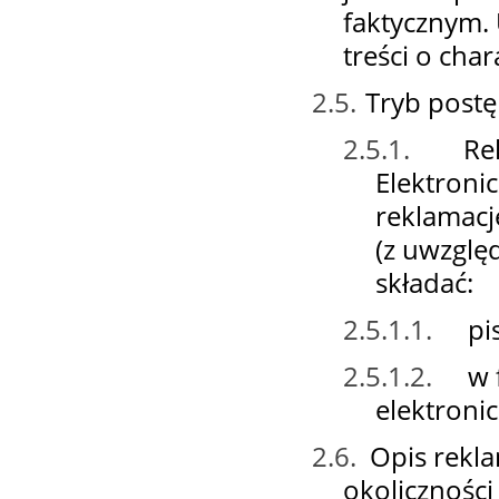
faktycznym.
treści o ch
2.5.
Tryb post
2.5.1.
Re
Elektroni
reklamacj
(z uwzglę
składać:
2.5.1.1.
pi
2.5.1.2.
w 
elektroni
2.6.
Opis rekla
okoliczności