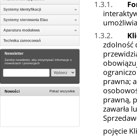
1.3.1.
Fo
Systemy identyfikacji
interakty
umożliwia
Systemy sterowania Elau
Aparatura modułowa
1.3.2.
Kl
Technika zamocowań
zdolność 
przewidzi
Newsletter
obowiązuj
Zamów newsletter, aby otrzymywać informacje o
nowościach i promocjach
ograniczo
prawna; a
osobowośc
Nowości
Pokaż wszystkie
prawną, p
zawarła l
Sprzedaw
pojęcie K