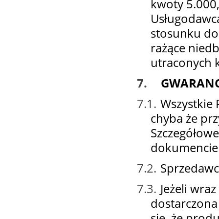
kwoty 5.000,
Usługodawca
stosunku do 
rażące niedb
utraconych k
7.
GWARANC
7.1.
Wszystkie 
chyba że prz
Szczegółowe 
dokumencie 
7.2.
Sprzedawca
7.3.
Jeżeli wraz
dostarczona
się, że prod