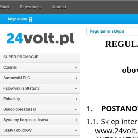
Start
Rejestracja
Kontakt
Moje konto
Regulamin sklepu
REGUL
SUPER PROMOCJE
obow
Czujniki
Sterowniki PLC
Falowniki i softstarty
Enkodery
1.
POSTANO
Dialog operatorski
1.1.
Sklep int
Systemy bezpieczeństwa
www.24volt.
Szafy i obudowy