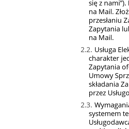
się z nami”)
na Mail.
Zło
przesłaniu 
Zapytania lu
na Mail.
2.2.
Usługa Ele
charakter je
Zapytania of
Umowy Spr
składania Z
przez Usług
2.3.
Wymagania
systemem te
Usługodawca: