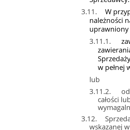
3.11.
W przyp
należności n
uprawniony 
3.11.1.
za
zawierani
Sprzedaży 
w pełnej 
lub
3.11.2.
od
całości lu
wymagalno
3.12.
Sprzeda
wskazanej w