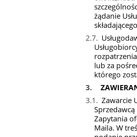
szczególnośc
żądanie Usł
składającego
2.7.
Usługodaw
Usługobiorcy
rozpatrzenia
lub za pośre
którego zost
3.
ZAWIERA
3.1.
Zawarcie 
Sprzedawcą 
Zapytania o
Maila. W tre
podanie prze