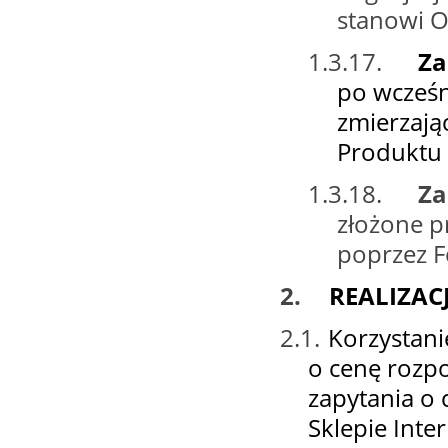
stanowi O
1.3.17.
Za
po wcześn
zmierzają
Produktu 
1.3.18.
Za
złożone p
poprzez F
2.
REALIZAC
2.1.
Korzystani
o cenę rozpo
zapytania o
Sklepie Inte