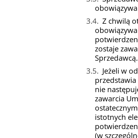
obowiązywa
3.4.
Z chwilą o
obowiązywan
potwierdzeni
zostaje zaw
Sprzedawcą.
3.5.
Jeżeli w 
przedstawia
nie następuj
zawarcia Um
ostatecznym 
istotnych e
potwierdzen
(w szczegól