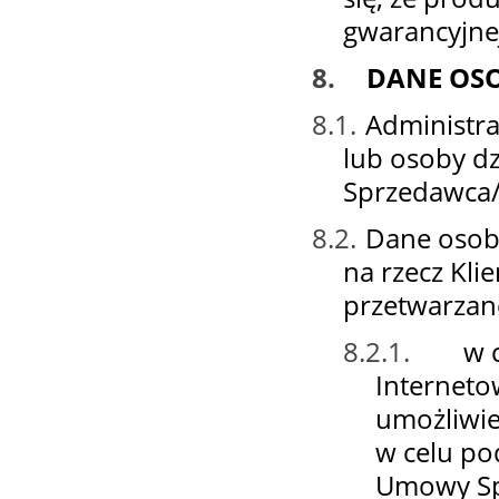
gwarancyjne
8.
DANE OS
8.1.
Administr
lub osoby dz
Sprzedawca
8.2.
Dane osobo
na rzecz Kli
przetwarzan
8.2.1.
w 
Internet
umożliwie
w celu po
Umowy Sprz