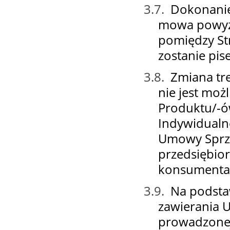
3.7.
Dokonanie
mowa powyże
pomiędzy St
zostanie pi
3.8.
Zmiana tr
nie jest moż
Produktu/-ów
Indywidualn
Umowy Sprze
przedsiębio
konsumenta
3.9.
Na podsta
zawierania 
prowadzonej 