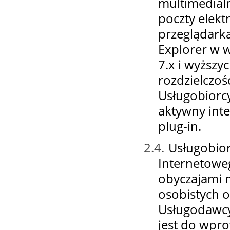
multimedialn
poczty elekt
przeglądarka
Explorer w w
7.x i wyższyc
rozdzielczo
Usługobiorcy
aktywny inte
plug-in.
2.4.
Usługobior
Internetowe
obyczajami 
osobistych o
Usługodawcy
jest do wpr