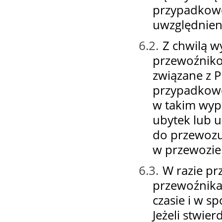
przypadkowe
uwzględnieni
6.2.
Z chwilą 
przewoźnikow
związane z 
przypadkowe
w takim wyp
ubytek lub 
do przewozu
w przewozie 
6.3.
W razie pr
przewoźnika,
czasie i w s
Jeżeli stwie