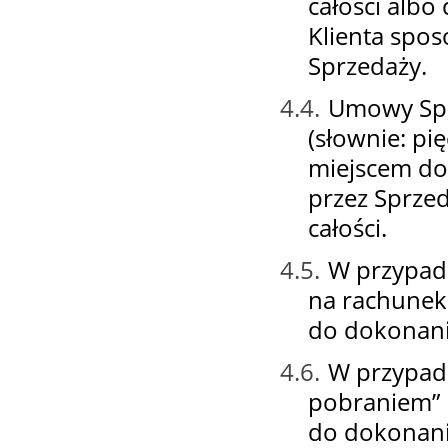
całości albo
Klienta spo
Sprzedaży.
4.4.
Umowy Spr
(słownie: pi
miejscem do
przez Sprze
całości.
4.5.
W przypadk
na rachunek
do dokonani
4.6.
W przypadk
pobraniem” p
do dokonania