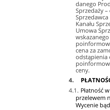
danego Produ
Sprzedaży –
Sprzedawca 
Kanału Sprz
Umowa Sprze
wskazanego 
poinformowa
cena za zam
odstąpienia
poinformowa
ceny.
4.
PŁATNOŚ
4.1.
Płatność 
przelewem 
Wycenie bąd