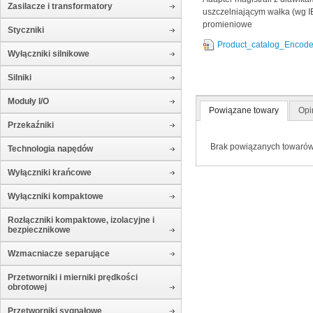
Zasilacze i transformatory
uszczelniającym wałka (wg I
promieniowe
Styczniki
Product_catalog_Encod
Wyłączniki silnikowe
Silniki
Moduły I/O
Powiązane towary
Opi
Przekaźniki
Brak powiązanych towaró
Technologia napędów
Wyłączniki krańcowe
Wyłączniki kompaktowe
Rozłączniki kompaktowe, izolacyjne i
bezpiecznikowe
Wzmacniacze separujące
Przetworniki i mierniki prędkości
obrotowej
Przetworniki sygnałowe