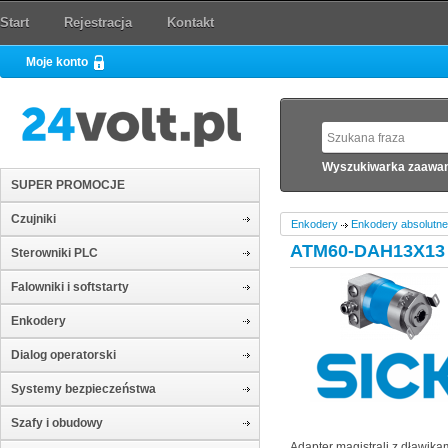
Start
Rejestracja
Kontakt
Moje konto
Wyszukiwarka zaawa
SUPER PROMOCJE
Czujniki
Enkodery
Enkodery absolutne
ATM60-DAH13X13
Sterowniki PLC
Falowniki i softstarty
Enkodery
Dialog operatorski
Systemy bezpieczeństwa
Szafy i obudowy
Adapter magistrali z dławika