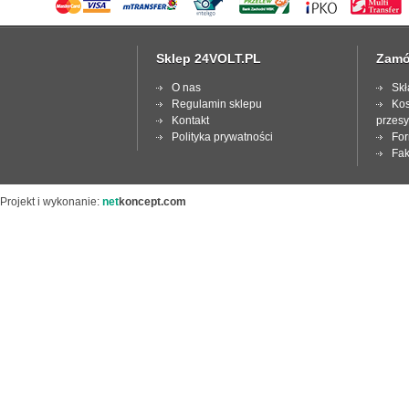
Sklep 24VOLT.PL
Zamó
O nas
Skł
Regulamin sklepu
Kos
Kontakt
przesy
Polityka prywatności
For
Fak
Projekt i wykonanie:
net
koncept.com