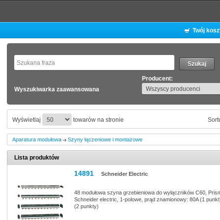
Twój kos
Producent:
Wyszukiwarka zaawansowana
Wyświetlaj
towarów na stronie
Sort
Aparatura modułowa
Szyny łączeniowe i montażowe
Lista produktów
14891
Schneider Electric
48 modułowa szyna grzebieniowa do wyłączników C60, Pri
Schneider electric, 1-polowe, prąd znamionowy: 80A (1 punkt
(2 punkty)