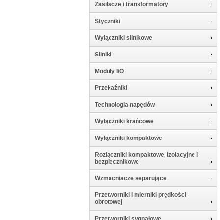
Zasilacze i transformatory
Styczniki
Wyłączniki silnikowe
Silniki
Moduły I/O
Przekaźniki
Technologia napędów
Wyłączniki krańcowe
Wyłączniki kompaktowe
Rozłączniki kompaktowe, izolacyjne i
bezpiecznikowe
Wzmacniacze separujące
Przetworniki i mierniki prędkości
obrotowej
Przetworniki sygnałowe