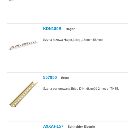
KDN180B
Hager
Szyna fazowa Hager,1bieg.,16qmm,56mod
557950
Erico
Szyna perforowana Erico DIN; długość 2 metry; TH35;
A9XAH157
Schneider Electric