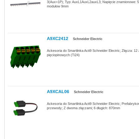
3(Aux+1P); Typ: AuxL1AuxL2auxL3; Napięcie znamionowe: 5
modułow 9mm
A9XC2412
Schneider Electric
Ackesoria do Smartlinka Acti9 Schneider Electric; Złącza: 12 
pięciopinowych (Ti24)
A9XCAL06
Schneider Electric
Ackesoria do Smartlinka Acti9 Schneider Electric; Prefabryk
przewody; Z dwoma złączami; 6 długich: 870mm