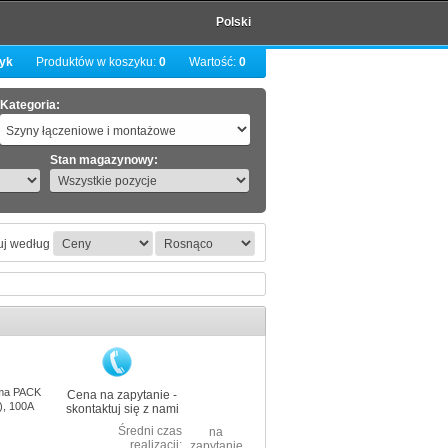
Polski
zyk
Produktów w koszyku:
0
Wartość:
0
Kategoria:
Stan magazynowy:
uj według
sma PACK
Cena na zapytanie -
), 100A
skontaktuj się z nami
Średni czas
na
realizacji:
zapytanie