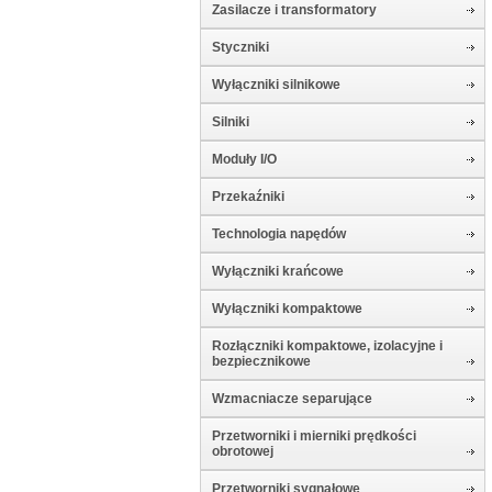
Zasilacze i transformatory
Styczniki
Wyłączniki silnikowe
Silniki
Moduły I/O
Przekaźniki
Technologia napędów
Wyłączniki krańcowe
Wyłączniki kompaktowe
Rozłączniki kompaktowe, izolacyjne i
bezpiecznikowe
Wzmacniacze separujące
Przetworniki i mierniki prędkości
obrotowej
Przetworniki sygnałowe