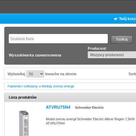
Twój kos
Producent:
Wyszukiwarka zaawansowana
Wyświetlaj
towarów na stronie
Sort
Falowniki i softstarty
Moduły zwrotu energii
Lista produktów
ATVRU75N4
Schneider Electric
Moduł zwrotu energii Schneider Electric Altivar Regen 7,5kW
ATVRU75N4