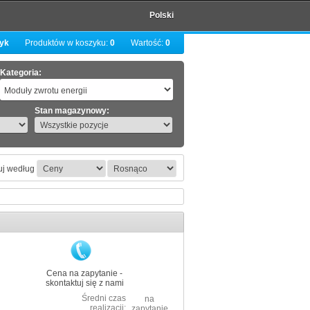
Polski
zyk
Produktów w koszyku:
0
Wartość:
0
Kategoria:
Stan magazynowy:
uj według
Cena na zapytanie -
skontaktuj się z nami
Średni czas
na
realizacji:
zapytanie