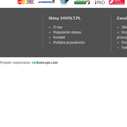
Sklep 24VOLT.PL
Zamó
O nas
Skł
Regulamin sklepu
Kos
Kontakt
przesy
Polityka prywatności
For
Fak
Projekt i wykonanie:
net
koncept.com