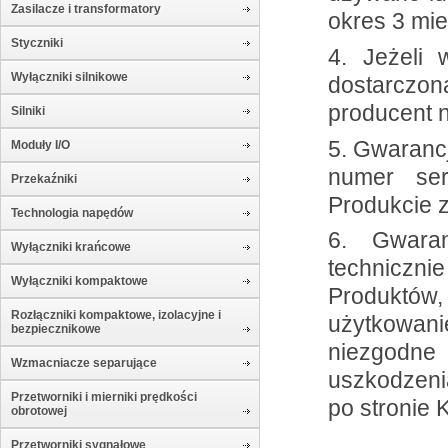
Zasilacze i transformatory
okres 3 mie
Styczniki
4. Jeżeli 
Wyłączniki silnikowe
dostarczo
producent n
Silniki
5. Gwarancj
Moduły I/O
numer ser
Przekaźniki
Produkcie z
Technologia napędów
6. Gwaran
Wyłączniki krańcowe
techniczni
Wyłączniki kompaktowe
Produktów
Rozłączniki kompaktowe, izolacyjne i
użytkowan
bezpiecznikowe
niezgodne 
Wzmacniacze separujące
uszkodzeni
Przetworniki i mierniki prędkości
po stronie 
obrotowej
Przetworniki sygnałowe