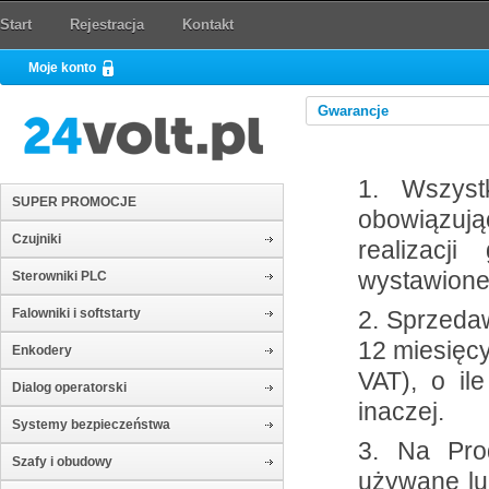
Start
Rejestracja
Kontakt
Moje konto
Gwarancje
1. Wszyst
SUPER PROMOCJE
obowiązuj
Czujniki
realizacj
wystawione
Sterowniki PLC
2. Sprzeda
Falowniki i softstarty
12 miesięcy
Enkodery
VAT), o il
Dialog operatorski
inaczej.
Systemy bezpieczeństwa
3. Na Pro
Szafy i obudowy
używane lu