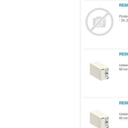
RE8
Przek
- 24..
RE8
Uniwe
60 mn
RE8
Uniwe
60 mn 