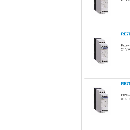
RE7
Przeka
24 V A
RE7
Przek
0,05..