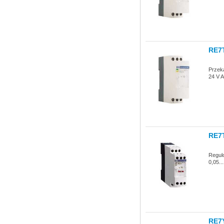
RE7
Przeka
24 V A
RE7
Regul
0,05..
RE7