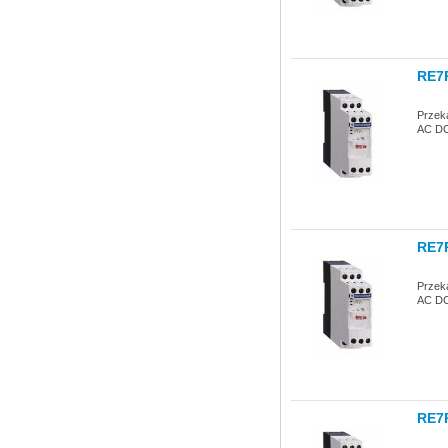
RE7
Przeka
AC DC 
RE7
Przeka
AC DC
RE7