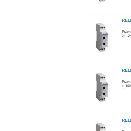
RE1
Przek
24...2
RE1
Przek
s..100
RE1