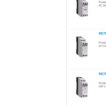
Przeka
AC DC 
RE7
Przeka
24 V A
RE7
Przeka
240 V