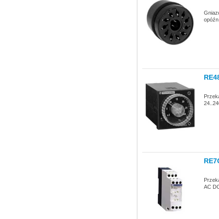
Gniazd
opóźn
RE4
Przeka
24..24
RE7
Przeka
AC DC