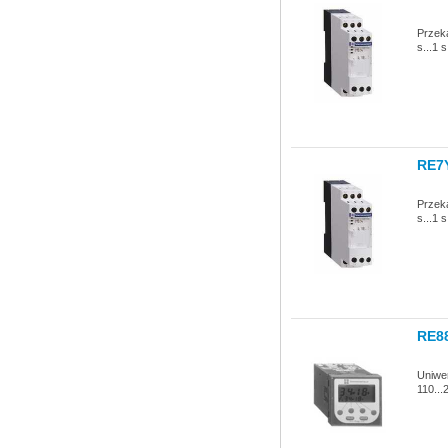
Przeka
s...1 
RE7
Przeka
s...1 
RE8
Uniwe
110..