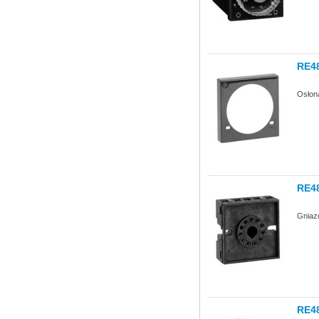
RE4
Osłon
RE4
Gniaz
RE4