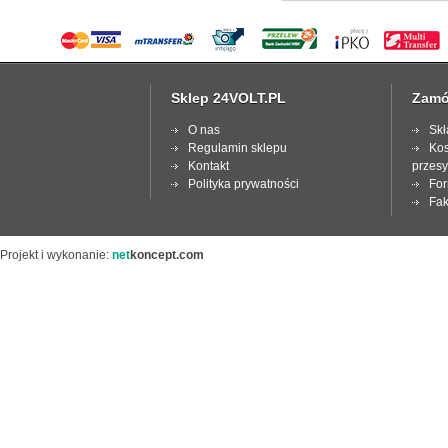
Sklep 24VOLT.PL
Zamó
O nas
Skł
Regulamin sklepu
Kos
Kontakt
przesy
Polityka prywatności
For
Fak
Projekt i wykonanie:
net
koncept.com