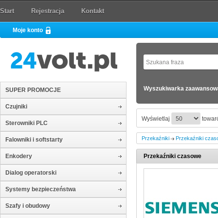
Start
Rejestracja
Kontakt
Moje konto
Wyszukiwarka zaawansow
SUPER PROMOCJE
Czujniki
Wyświetlaj
towaró
Sterowniki PLC
Przekaźniki
Przekaźniki cza
Falowniki i softstarty
Enkodery
Przekaźniki czasowe
Dialog operatorski
Systemy bezpieczeństwa
Szafy i obudowy