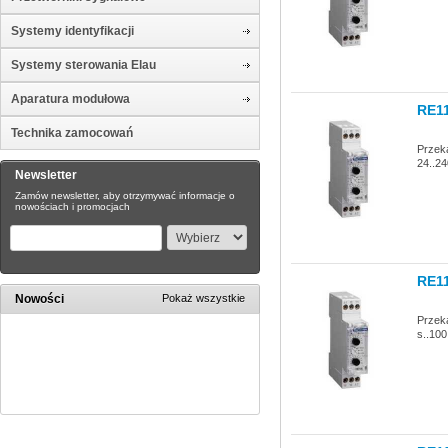
Systemy identyfikacji
Systemy sterowania Elau
Aparatura modułowa
RE1
Technika zamocowań
Przeka
24..24
Newsletter
Zamów newsletter, aby otrzymywać informacje o
nowościach i promocjach
RE1
Nowości
Pokaż wszystkie
Przek
s..100