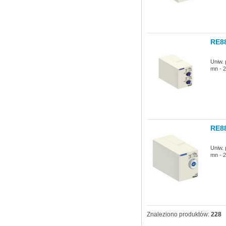
RE8
Uniw. 
mn - 2
RE8
Uniw. 
mn - 2
Znaleziono produktów:
228