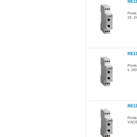
RE1
Przek.
24...2
RE1
Przek
s..100
RE1
Przek
V AC/