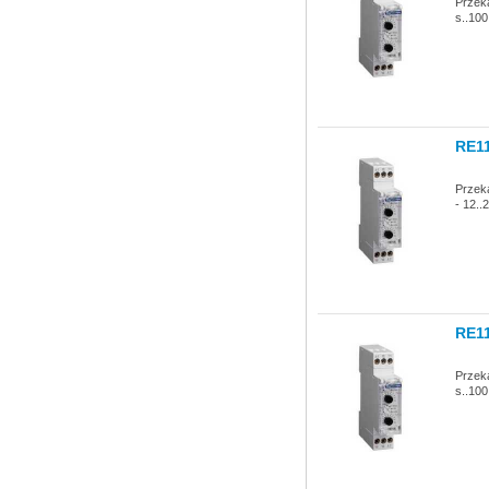
Przek
s..100
RE1
Przek
- 12.
RE1
Przek
s..100