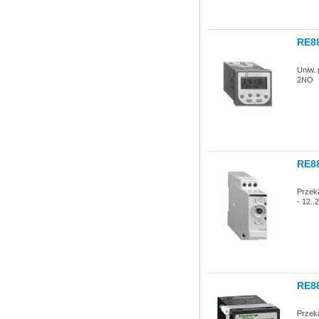
RE8
Uniw. 
2NO
RE8
Przek
- 12..
RE8
Przeka