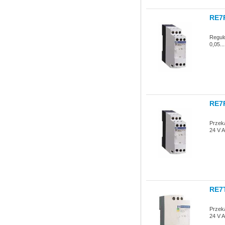
RE7
Regul
0,05..
RE7
Przeka
24 V A
RE7
Przeka
24 V A