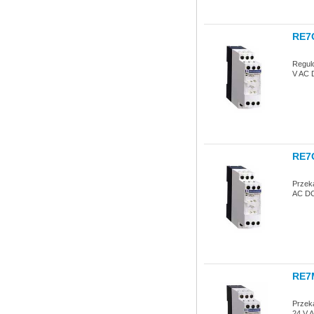
RE7
Regul
V AC 
RE7
Przek
AC DC
RE7
Przeka
24 V A