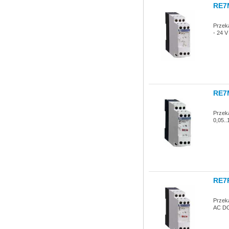
RE7
Przek
- 24 
RE7
Przek
0,05..
RE7
Przeka
AC DC 