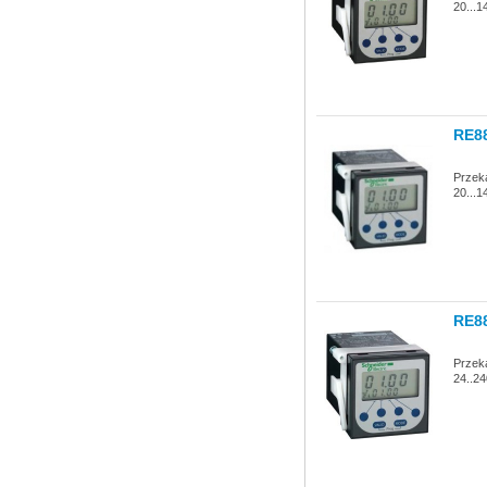
20...1
RE8
Przeka
20...1
RE8
Przeka
24..24