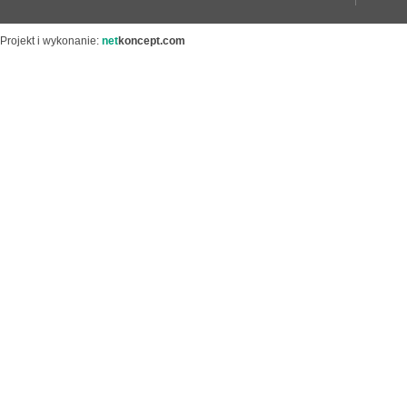
Projekt i wykonanie:
net
koncept.com