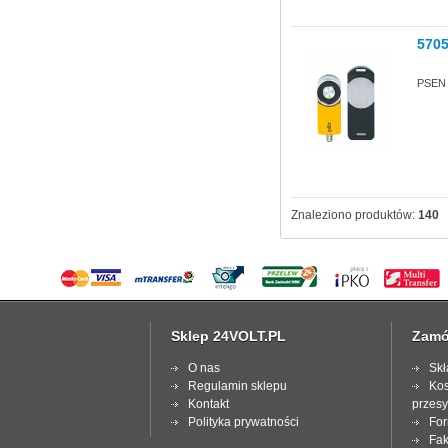
570
PSEN s
Znaleziono produktów:
140
Sklep 24VOLT.PL
Zamó
O nas
Skł
Regulamin sklepu
Kos
Kontakt
przesy
Polityka prywatności
For
Fak