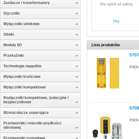
Zasilacze i transformatory
Styczniki
Pilz
Wyłączniki silnikowe
Silniki
Moduły I/O
Lista produktów
570
Przekaźniki
Technologia napędów
PSEN 
Wyłączniki krańcowe
Wyłączniki kompaktowe
Rozłączniki kompaktowe, izolacyjne i
bezpiecznikowe
570
Wzmacniacze separujące
PSEN 
Przetworniki i mierniki prędkości
obrotowej
Przetworniki sygnałowe