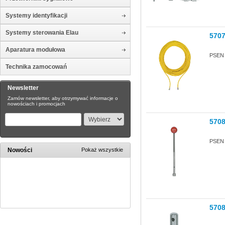
Systemy identyfikacji
Systemy sterowania Elau
570
Aparatura modułowa
PSEN 
Technika zamocowań
Newsletter
Zamów newsletter, aby otrzymywać informacje o
nowościach i promocjach
570
PSEN 
Nowości
Pokaż wszystkie
570