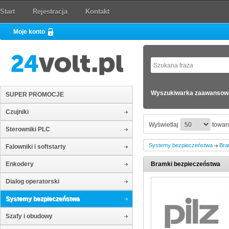
Start
Rejestracja
Kontakt
Moje konto
Wyszukiwarka zaawansow
SUPER PROMOCJE
Czujniki
Wyświetlaj
towaró
Sterowniki PLC
Systemy bezpieczeństwa
Bra
Falowniki i softstarty
Enkodery
Bramki bezpieczeństwa
Dialog operatorski
Systemy bezpieczeństwa
Szafy i obudowy