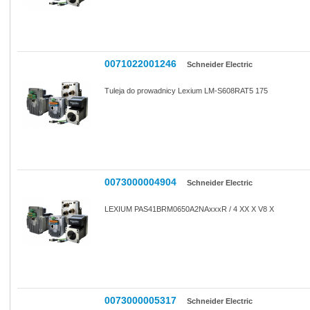
0071022001246
Schneider Electric
Tuleja do prowadnicy Lexium LM-S608RAT5 175
0073000004904
Schneider Electric
LEXIUM PAS41BRM0650A2NAxxxR / 4 XX X V8 X
0073000005317
Schneider Electric