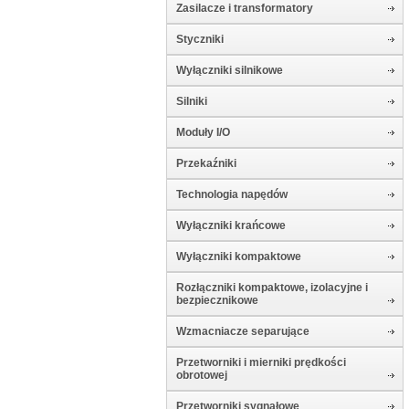
Zasilacze i transformatory
Styczniki
Wyłączniki silnikowe
Silniki
Moduły I/O
Przekaźniki
Technologia napędów
Wyłączniki krańcowe
Wyłączniki kompaktowe
Rozłączniki kompaktowe, izolacyjne i
bezpiecznikowe
Wzmacniacze separujące
Przetworniki i mierniki prędkości
obrotowej
Przetworniki sygnałowe