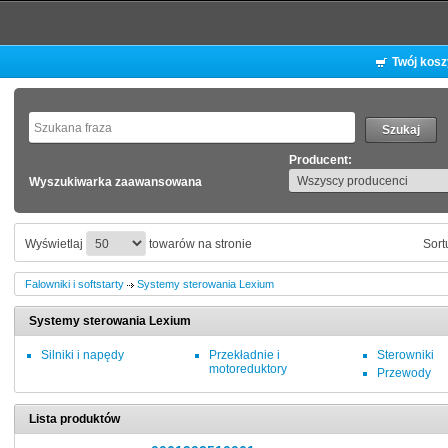
Twój kos
Producent:
Wyszukiwarka zaawansowana
Wyświetlaj
towarów na stronie
Sort
Falowniki i softstarty
Systemy sterowania Lexium
Systemy sterowania Lexium
Silniki i napędy
Przekładnie i
Sterowniki
motoreduktory
Przewody
Lista produktów