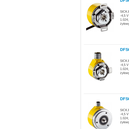
DFS
SICK.
-4,5 V
1.024;
żyłowy
DFS
SICK.
-4,5 V
1.024;
żyłowy
DFS
SICK.
-4,5 V
1.024;
żyłowy