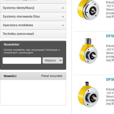
Enkod
-4,5 V
Systemy identyfikacji
Sinus/
przyłą
Systemy sterowania Elau
(wg I
Aparatura modułowa
Technika zamocowań
DFS
Newsletter
Enkod
-4,5 V
Zamów newsletter, aby otrzymywać informacje o
nowościach i promocjach
Sinus/
przyłą
(wg I
Nowości
Pokaż wszystkie
DFS
Enkod
-4,5 V
Sinus/
przyłą
(wg I