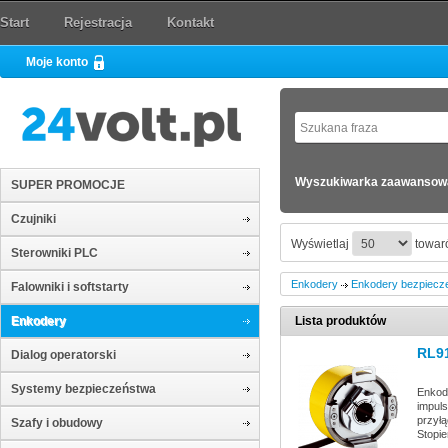
Start
Rejestracja
Kontakt
Moje konto
Wyszukiwarka zaawansow
SUPER PROMOCJE
Czujniki
Wyświetlaj
towaró
Sterowniki PLC
Enkodery
Enkodery bezpiecz
Falowniki i softstarty
Enkodery
Lista produktów
RL91
Dialog operatorski
Systemy bezpieczeństwa
Enkod
impul
przyłą
Szafy i obudowy
Stopie