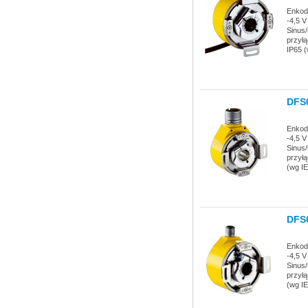
Enkod
-4,5 V
Sinus/
przyłą
IP65 
DFS
Enkod
-4,5 V
Sinus/
przyłą
(wg I
DFS
Enkod
-4,5 V
Sinus/
przyłą
(wg I