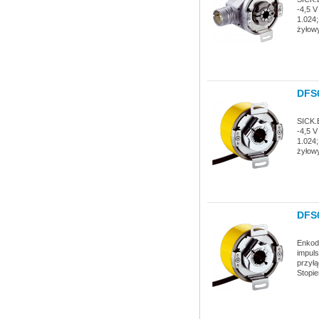
-4,5 V
1.024;
żyłowy
DFS
SICK.
-4,5 V
1.024;
żyłowy
DFS
Enkod
impul
przyłą
Stopie