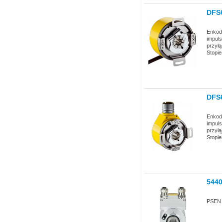
DFS
Enkod
impul
przyłą
Stopie
DFS
Enkod
impul
przył
Stopie
544
PSEN