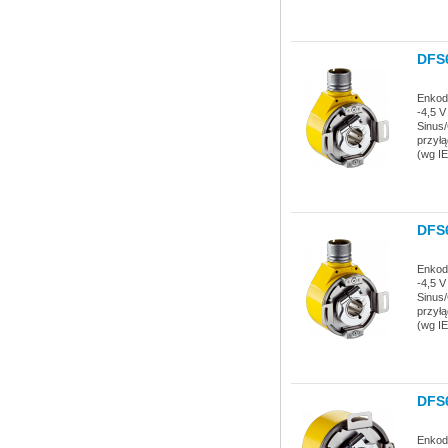
DFS
Enkod
-4,5 V
Sinus/
przyłą
(wg I
DFS
Enkod
-4,5 V
Sinus/
przyłą
(wg I
DFS
Enkod