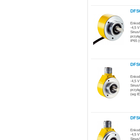
DFS
Enkod
-4,5 V
Sinus/
przyłą
IP65 
DFS
Enkod
-4,5 V
Sinus/
przyłą
(wg I
DFS
Enkod
-4,5 V
Sinus/