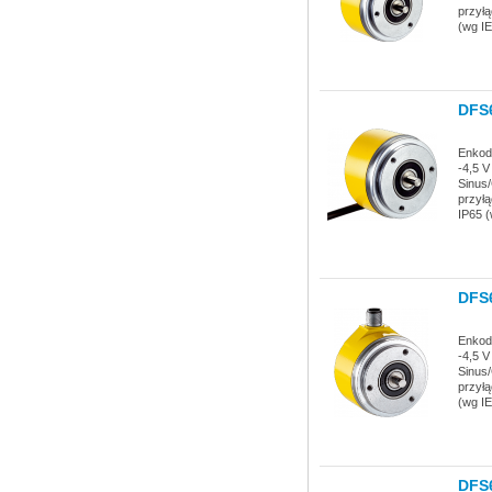
przyłą
(wg I
DFS
Enkod
-4,5 V
Sinus/
przyłą
IP65 
DFS
Enkod
-4,5 V
Sinus/
przyłą
(wg I
DFS