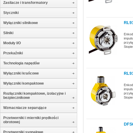
Zasilacze i transformatory
Styczniki
RL91
Wyłączniki silnikowe
Silniki
Enkod
impul
przyłą
Moduły I/O
Stopie
Przekaźniki
Technologia napędów
RL91
Wyłączniki krańcowe
Wyłączniki kompaktowe
Enkod
impul
przył
Rozłączniki kompaktowe, izolacyjne i
Stopie
bezpiecznikowe
Wzmacniacze separujące
Przetworniki i mierniki prędkości
obrotowej
DFS
Przetworniki sygnałowe