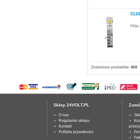
312
PSSu 
Znaleziono produktów:
469
Sklep 24VOLT.PL
Zamó
O nas
Skł
Regulamin sklepu
Kos
Kontakt
przesy
Polityka prywatności
For
Fak