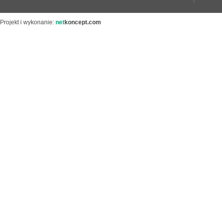
Projekt i wykonanie:
net
koncept.com