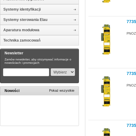
Systemy identyfikacji
Systemy sterowania Elau
773
Aparatura modułowa
PNOZ 
Technika zamocowań
Newsletter
Zamów newsletter, aby otrzymywać informacje o
nowościach i promocjach
773
PNOZ 
Nowości
Pokaż wszystkie
773