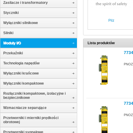
Zasilacze i transformatory
Styczniki
Pilz
Wyłączniki silnikowe
Silniki
Moduły I/O
Lista produktów
773
Przekaźniki
Technologia napędów
PNOZ 
Wyłączniki krańcowe
Wyłączniki kompaktowe
Rozłączniki kompaktowe, izolacyjne i
bezpiecznikowe
773
Wzmacniacze separujące
PNOZ 
Przetworniki i mierniki prędkości
obrotowej
Przetworniki sygnałowe