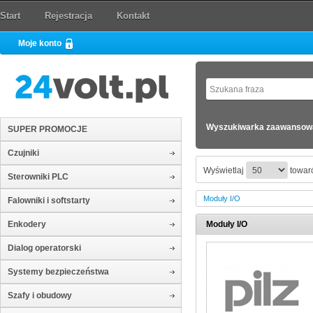
Start
Rejestracja
Kontakt
Moje konto
Wyszukiwarka zaawansow
SUPER PROMOCJE
Czujniki
Wyświetlaj
towaró
Sterowniki PLC
Moduły I/O
Falowniki i softstarty
Enkodery
Moduły I/O
Dialog operatorski
Systemy bezpieczeństwa
Szafy i obudowy