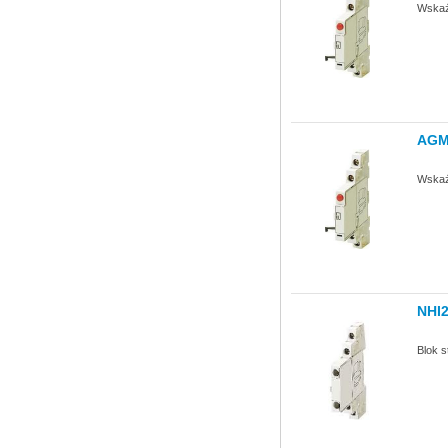
Wskaźn
AGM
Wskaźn
NHI
Blok 