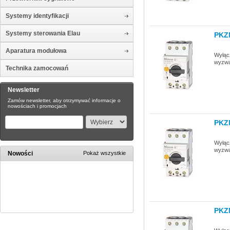
Systemy identyfikacji
Systemy sterowania Elau
PKZ
Aparatura modułowa
Wyłącz
wyzwa
Technika zamocowań
Newsletter
Zamów newsletter, aby otrzymywać informacje o
nowościach i promocjach
PKZ
Wyłącz
wyzwa
Nowości
Pokaż wszystkie
PKZ