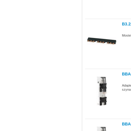
B3.2
Mostek
BBA
Adapte
szyna
BBA