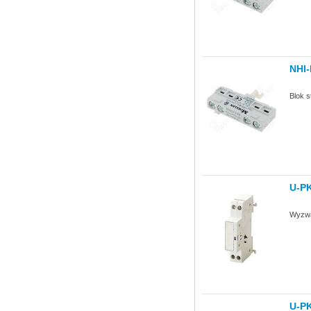
NHI-
Blok 
U-P
Wyzwa
U-P