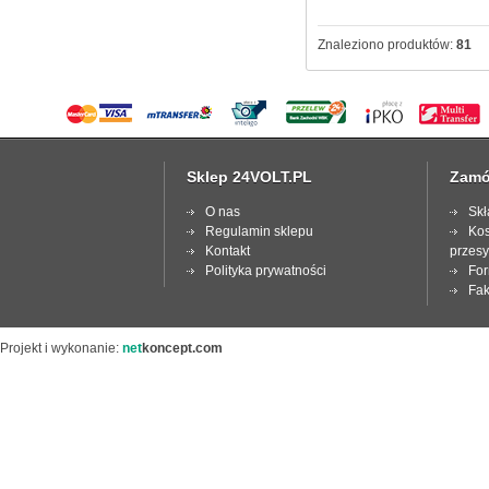
Znaleziono produktów:
81
Sklep 24VOLT.PL
Zamó
O nas
Skł
Regulamin sklepu
Kos
Kontakt
przesy
Polityka prywatności
For
Fak
Projekt i wykonanie:
net
koncept.com