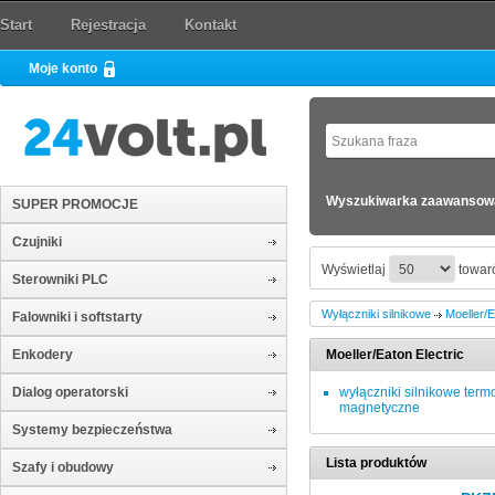
Start
Rejestracja
Kontakt
Moje konto
Wyszukiwarka zaawansow
SUPER PROMOCJE
Czujniki
Wyświetlaj
towaró
Sterowniki PLC
Wyłączniki silnikowe
Moeller/E
Falowniki i softstarty
Enkodery
Moeller/Eaton Electric
Dialog operatorski
wyłączniki silnikowe term
magnetyczne
Systemy bezpieczeństwa
Lista produktów
Szafy i obudowy