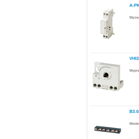
A-P
Wyzwa
VHI
Wyprze
B3.0
Mostek