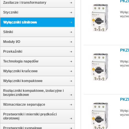
PKZ
Zasilacze i transformatory
Wyłącz
Styczniki
wyzwa
Wyłączniki silnikowe
Silniki
Moduły I/O
PKZ
Przekaźniki
Technologia napędów
Wyłącz
wyzwa
Wyłączniki krańcowe
Wyłączniki kompaktowe
Rozłączniki kompaktowe, izolacyjne i
bezpiecznikowe
PKZ
Wzmacniacze separujące
Wyłącz
Przetworniki i mierniki prędkości
wyzwa
obrotowej
Przetworniki sygnałowe