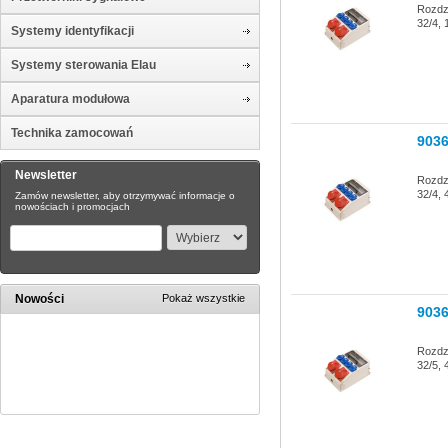
Rozdz
32/4, 
Systemy identyfikacji
Systemy sterowania Elau
Aparatura modułowa
Technika zamocowań
903
Newsletter
Rozdz
32/4,
Zamów newsletter, aby otrzymywać informacje o
nowościach i promocjach
Nowości
Pokaż wszystkie
903
Rozdz
32/5,