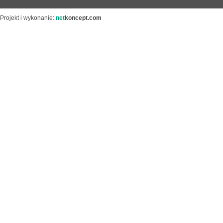
Projekt i wykonanie:
net
koncept.com