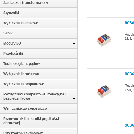
Zasilacze i transformatory
Styczniki
903
Wyłączniki silnikowe
Silniki
Rozdz
16/4,
Moduły I/O
Przekaźniki
Technologia napędów
903
Wyłączniki krańcowe
Wyłączniki kompaktowe
Rozdz
16/5,
Rozłączniki kompaktowe, izolacyjne i
bezpiecznikowe
Wzmacniacze separujące
Przetworniki i mierniki prędkości
obrotowej
903
Przetworniki sygnałowe