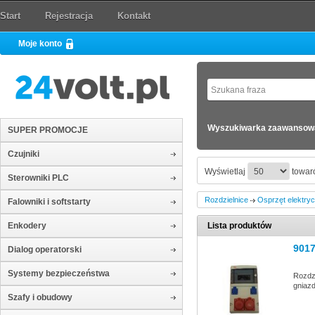
Start
Rejestracja
Kontakt
Moje konto
Wyszukiwarka zaawansow
SUPER PROMOCJE
Czujniki
Wyświetlaj
towaró
Sterowniki PLC
Rozdzielnice
Osprzęt elektry
Falowniki i softstarty
Enkodery
Lista produktów
901
Dialog operatorski
Systemy bezpieczeństwa
Rozdzi
gniazd
Szafy i obudowy