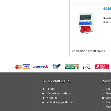
903
Rozdz
32/5, 
Znaleziono produktów:
7
Sklep 24VOLT.PL
Zamó
O nas
Skł
Regulamin sklepu
Kos
Kontakt
przesy
Polityka prywatności
For
Fak