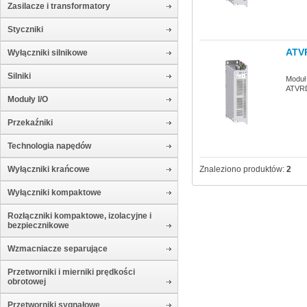
Zasilacze i transformatory
Styczniki
ATV
Wyłączniki silnikowe
Silniki
Moduł 
ATVR
Moduły I/O
Przekaźniki
Technologia napędów
Wyłączniki krańcowe
Znaleziono produktów:
2
Wyłączniki kompaktowe
Rozłączniki kompaktowe, izolacyjne i
bezpiecznikowe
Wzmacniacze separujące
Przetworniki i mierniki prędkości
obrotowej
Przetworniki sygnałowe