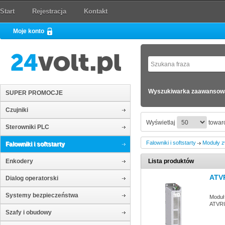
Start
Rejestracja
Kontakt
Moje konto
Wyszukiwarka zaawansow
SUPER PROMOCJE
Czujniki
Wyświetlaj
towaró
Sterowniki PLC
Falowniki i softstarty
Moduły z
Falowniki i softstarty
Enkodery
Lista produktów
ATV
Dialog operatorski
Systemy bezpieczeństwa
Moduł 
ATVR
Szafy i obudowy