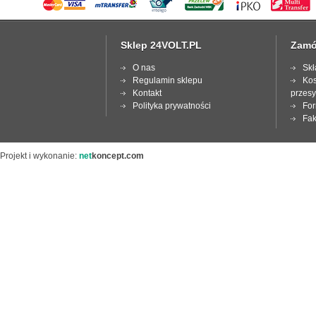
Sklep 24VOLT.PL
Zamó
O nas
Skł
Regulamin sklepu
Kos
Kontakt
przesy
Polityka prywatności
For
Fak
Projekt i wykonanie:
net
koncept.com