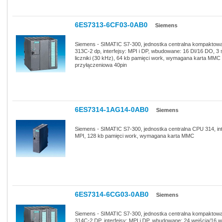
6ES7313-6CF03-0AB0
Siemens
Siemens - SIMATIC S7-300, jednostka centralna kompakto
313C-2 dp, interfejsy: MPI i DP, wbudowane: 16 DI/16 DO, 3 
liczniki (30 kHz), 64 kb pamięci work, wymagana karta MMC i
przyłączeniowa 40pin
6ES7314-1AG14-0AB0
Siemens
Siemens - SIMATIC S7-300, jednostka centralna CPU 314, int
MPI, 128 kb pamięci work, wymagana karta MMC
6ES7314-6CG03-0AB0
Siemens
Siemens - SIMATIC S7-300, jednostka centralna kompakto
314C-2 DP, interfejsy: MPI i DP, wbudowane: 24 wejścia/16 w