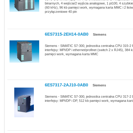
binarnych, 4 wejścia/2 wyjścia analogowe, 1 pt100, 4 szybkie 
(60 kHz), 96 kb pamięci work, wymagana karta MMC i 2 list
przyłączeniowe 40 pin
6ES7315-2EH14-0AB0
Siemens
Siemens - SIMATIC S7-300, jednostka centralna CPU 315-2
interfejsy: MPI/DP i ethernet/profinet (switch 2 x RJ45), 384 
pamięci work, wymagana karta MMC
6ES7317-2AJ10-0AB0
Siemens
Siemens - SIMATIC S7-300, jednostka centralna CPU 317-2 
interfejsy: MPI/DP i DP, 512 kb pamięci work, wymagana ka