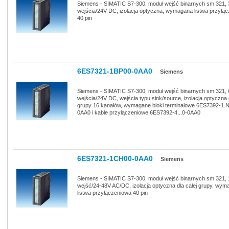
Siemens - SIMATIC S7-300, moduł wejść binarnych sm 321, 
wejścia/24V DC, izolacja optyczna, wymagana listwa przyłą
40 pin
6ES7321-1BP00-0AA0
Siemens
Siemens - SIMATIC S7-300, moduł wejść binarnych sm 321, 
wejścia/24V DC, wejścia typu sink/source, izolacja optyczna 
grupy 16 kanałów, wymagane bloki terminalowe 6ES7392-1.
0AA0 i kable przyłączeniowe 6ES7392-4...0-0AA0
6ES7321-1CH00-0AA0
Siemens
Siemens - SIMATIC S7-300, moduł wejść binarnych sm 321, 
wejść/24-48V AC/DC, izolacja optyczna dla całej grupy, wy
listwa przyłączeniowa 40 pin