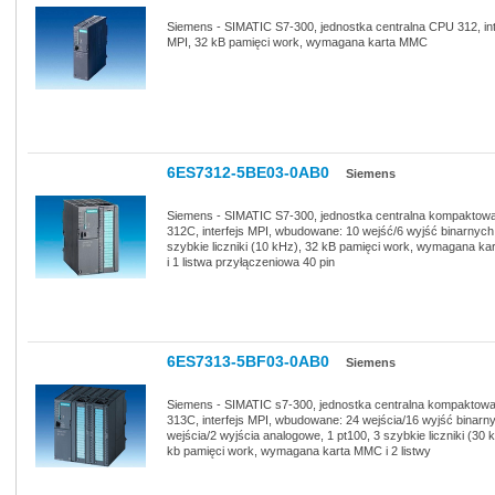
Siemens - SIMATIC S7-300, jednostka centralna CPU 312, int
MPI, 32 kB pamięci work, wymagana karta MMC
6ES7312-5BE03-0AB0
Siemens
Siemens - SIMATIC S7-300, jednostka centralna kompakto
312C, interfejs MPI, wbudowane: 10 wejść/6 wyjść binarnych
szybkie liczniki (10 kHz), 32 kB pamięci work, wymagana k
i 1 listwa przyłączeniowa 40 pin
6ES7313-5BF03-0AB0
Siemens
Siemens - SIMATIC s7-300, jednostka centralna kompaktow
313C, interfejs MPI, wbudowane: 24 wejścia/16 wyjść binarny
wejścia/2 wyjścia analogowe, 1 pt100, 3 szybkie liczniki (30 
kb pamięci work, wymagana karta MMC i 2 listwy