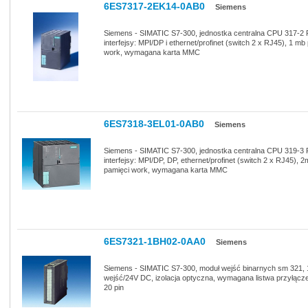
6ES7317-2EK14-0AB0
Siemens
Siemens - SIMATIC S7-300, jednostka centralna CPU 317-2
interfejsy: MPI/DP i ethernet/profinet (switch 2 x RJ45), 1 mb
work, wymagana karta MMC
6ES7318-3EL01-0AB0
Siemens
Siemens - SIMATIC S7-300, jednostka centralna CPU 319-3
interfejsy: MPI/DP, DP, ethernet/profinet (switch 2 x RJ45), 
pamięci work, wymagana karta MMC
6ES7321-1BH02-0AA0
Siemens
Siemens - SIMATIC S7-300, moduł wejść binarnych sm 321, 
wejść/24V DC, izolacja optyczna, wymagana listwa przyłącz
20 pin