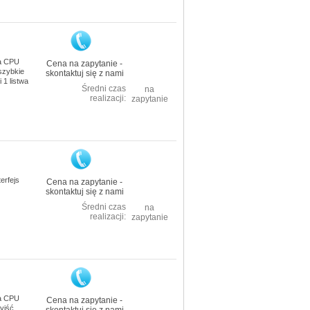
wa CPU
Cena na zapytanie -
szybkie
skontaktuj się z nami
 1 listwa
Średni czas
na
realizacji:
zapytanie
erfejs
Cena na zapytanie -
skontaktuj się z nami
Średni czas
na
realizacji:
zapytanie
wa CPU
Cena na zapytanie -
yjść