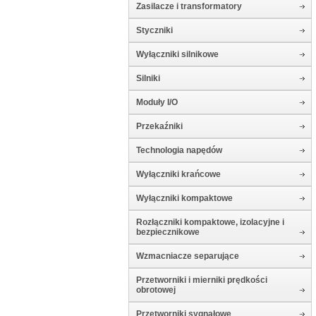
Zasilacze i transformatory
Styczniki
Wyłączniki silnikowe
Silniki
Moduły I/O
Przekaźniki
Technologia napędów
Wyłączniki krańcowe
Wyłączniki kompaktowe
Rozłączniki kompaktowe, izolacyjne i
bezpiecznikowe
Wzmacniacze separujące
Przetworniki i mierniki prędkości
obrotowej
Przetworniki sygnałowe