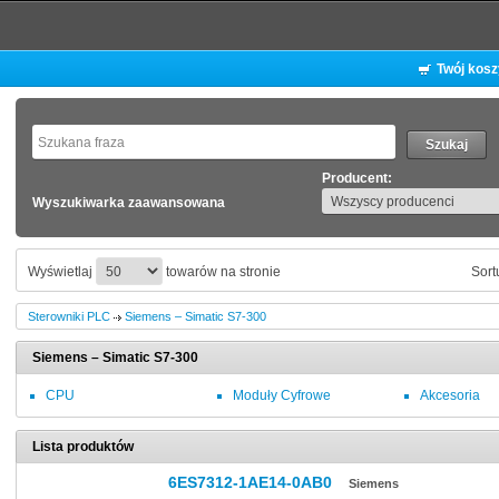
Twój kos
Producent:
Wyszukiwarka zaawansowana
Wyświetlaj
towarów na stronie
Sort
Sterowniki PLC
Siemens – Simatic S7-300
Siemens – Simatic S7-300
CPU
Moduły Cyfrowe
Akcesoria
Lista produktów
6ES7312-1AE14-0AB0
Siemens