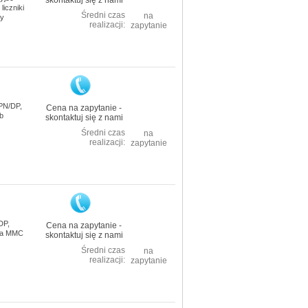
skontaktuj się z nami
liczniki
Średni czas
na
wy
realizacji:
zapytanie
 PN/DP,
Cena na zapytanie -
kb
skontaktuj się z nami
Średni czas
na
realizacji:
zapytanie
DP,
Cena na zapytanie -
rta MMC
skontaktuj się z nami
Średni czas
na
realizacji:
zapytanie