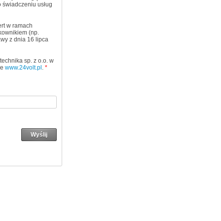
 o świadczeniu usług
ert w ramach
kownikiem (np.
wy z dnia 16 lipca
chnika sp. z o.o. w
ie
www.24volt.pl
.
*