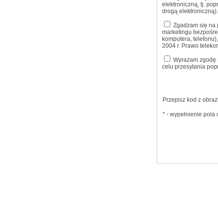
elektroniczną, tj. po
drogą elektroniczną)
Zgadzam się na pr
marketingu bezpośre
komputera, telefonu),
2004 r. Prawo telek
Wyrażam zgodę na
celu przesyłania pop
Przepisz kod z obraz
* - wypełnienie pol