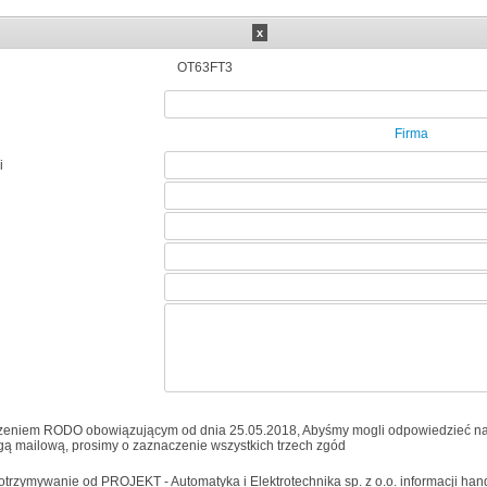
x
OT63FT3
Firma
i
zeniem RODO obowiązującym od dnia 25.05.2018, Abyśmy mogli odpowiedzieć na
ogą mailową, prosimy o zaznaczenie wszystkich trzech zgód
trzymywanie od PROJEKT - Automatyka i Elektrotechnika sp. z o.o. informacji ha