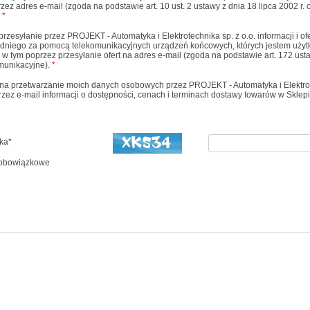
przez adres e-mail (zgoda na podstawie art. 10 ust. 2 ustawy z dnia 18 lipca 2002 r.
.
*
zesyłanie przez PROJEKT - Automatyka i Elektrotechnika sp. z o.o. informacji i of
dniego za pomocą telekomunikacyjnych urządzeń końcowych, których jestem użyt
 w tym poprzez przesyłanie ofert na adres e-mail (zgoda na podstawie art. 172 usta
omunikacyjne).
*
 przetwarzanie moich danych osobowych przez PROJEKT - Automatyka i Elektrote
rzez e-mail informacji o dostępności, cenach i terminach dostawy towarów w Sklep
ka*
a obowiązkowe