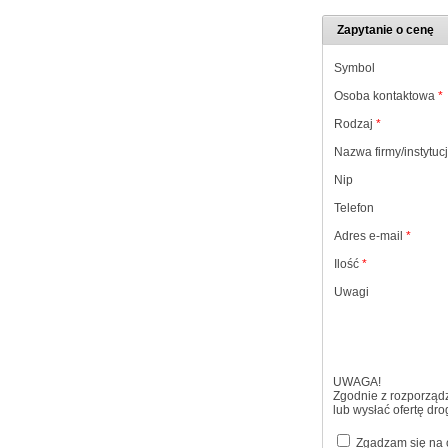
Zapytanie o cenę
Symbol
Osoba kontaktowa
*
Rodzaj
*
Nazwa firmy/instytucj
Nip
Telefon
Adres e-mail
*
Ilość
*
Uwagi
UWAGA!
Zgodnie z rozporząd
lub wysłać ofertę dr
Zgadzam się na o