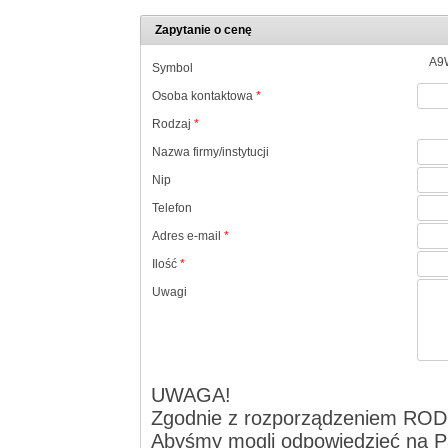
Zapytanie o cenę
A9
Symbol
Osoba kontaktowa
*
Rodzaj
*
Nazwa firmy/instytucji
Nip
Telefon
Adres e-mail
*
Ilość
*
Uwagi
UWAGA!
Zgodnie z rozporządzeniem ROD
Abyśmy mogli odpowiedzieć na Pa