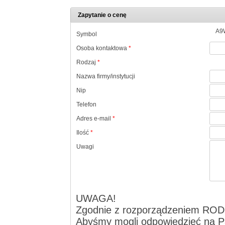
Zapytanie o cenę
A9
Symbol
Osoba kontaktowa
*
Rodzaj
*
Nazwa firmy/instytucji
Nip
Telefon
Adres e-mail
*
Ilość
*
Uwagi
UWAGA!
Zgodnie z rozporządzeniem ROD
Abyśmy mogli odpowiedzieć na Pa