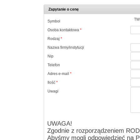
Zapytanie o cenę
TW
Symbol
Osoba kontaktowa
*
Rodzaj
*
Nazwa firmy/instytucji
Nip
Telefon
Adres e-mail
*
Ilość
*
Uwagi
UWAGA!
Zgodnie z rozporządzeniem ROD
Abyśmy mogli odpowiedzieć na Pa