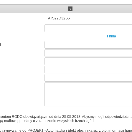
x
ATS22D32S6
Firma
i
zeniem RODO obowiązującym od dnia 25.05.2018, Abyśmy mogli odpowiedzieć na
ogą mailową, prosimy o zaznaczenie wszystkich trzech zgód
trzymywanie od PROJEKT - Automatyka i Elektrotechnika sp. z o.o. informacji ha