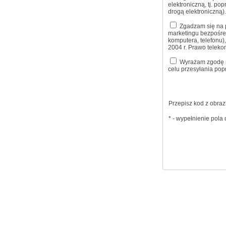
elektroniczną, tj. po
drogą elektroniczną)
Zgadzam się na pr
marketingu bezpośre
komputera, telefonu),
2004 r. Prawo telek
Wyrażam zgodę na
celu przesyłania pop
Przepisz kod z obraz
* - wypełnienie pol