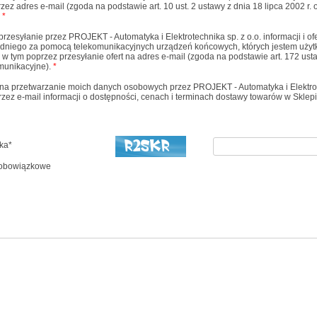
przez adres e-mail (zgoda na podstawie art. 10 ust. 2 ustawy z dnia 18 lipca 2002 r.
.
*
zesyłanie przez PROJEKT - Automatyka i Elektrotechnika sp. z o.o. informacji i of
dniego za pomocą telekomunikacyjnych urządzeń końcowych, których jestem użyt
 w tym poprzez przesyłanie ofert na adres e-mail (zgoda na podstawie art. 172 usta
omunikacyjne).
*
 przetwarzanie moich danych osobowych przez PROJEKT - Automatyka i Elektrote
rzez e-mail informacji o dostępności, cenach i terminach dostawy towarów w Sklep
ka*
a obowiązkowe