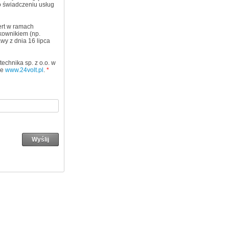
 o świadczeniu usług
ert w ramach
kownikiem (np.
wy z dnia 16 lipca
chnika sp. z o.o. w
ie
www.24volt.pl
.
*