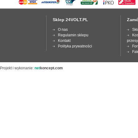
Sklep 24VOLT.PL
Zamó
O nas
Skł
Regulamin sklepu
Kos
Kontakt
przesy
Polityka prywatności
For
Fak
Projekt i wykonanie:
net
koncept.com