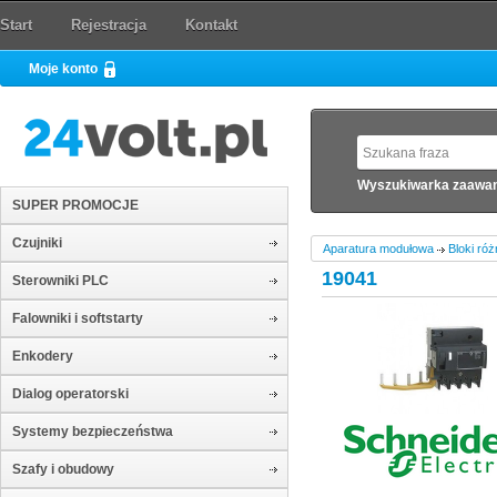
Start
Rejestracja
Kontakt
Moje konto
Wyszukiwarka zaawa
SUPER PROMOCJE
Czujniki
Aparatura modułowa
Bloki ró
19041
Sterowniki PLC
Falowniki i softstarty
Enkodery
Dialog operatorski
Systemy bezpieczeństwa
Szafy i obudowy