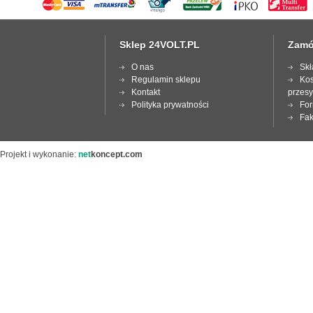
Sklep 24VOLT.PL
Zamó
O nas
Skł
Regulamin sklepu
Kos
Kontakt
przesy
Polityka prywatności
For
Fak
Projekt i wykonanie:
net
koncept.com