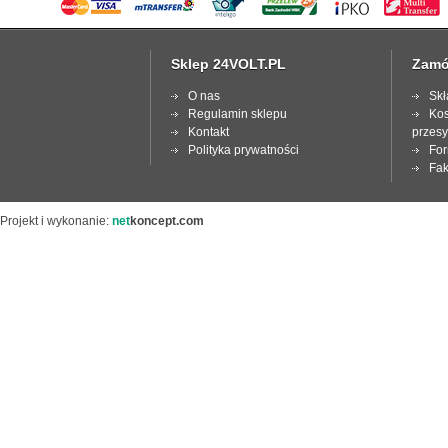
Sklep 24VOLT.PL
Zamó
O nas
Skł
Regulamin sklepu
Kos
Kontakt
przesy
Polityka prywatności
For
Fak
Projekt i wykonanie:
net
koncept.com