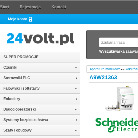
Start
Rejestracja
Kontakt
Moje konto
Wyszukiwarka zaawa
SUPER PROMOCJE
Czujniki
Aparatura modułowa
Bloki ró
A9W21363
Sterowniki PLC
Falowniki i softstarty
Enkodery
Dialog operatorski
Systemy bezpieczeństwa
Szafy i obudowy