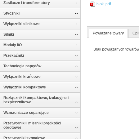
Zasilacze i transformatory
bloki.pdf
Styczniki
Wyłączniki silnikowe
Powiązane towary
Opi
Silniki
Moduły I/O
Brak powiązanych towaró
Przekaźniki
Technologia napędów
Wyłączniki krańcowe
Wyłączniki kompaktowe
Rozłączniki kompaktowe, izolacyjne i
bezpiecznikowe
Wzmacniacze separujące
Przetworniki i mierniki prędkości
obrotowej
Przetworniki sygnałowe