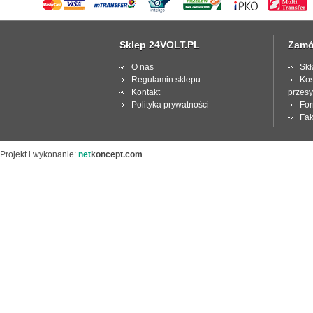
Sklep 24VOLT.PL
Zamó
O nas
Skł
Regulamin sklepu
Kos
Kontakt
przesy
Polityka prywatności
For
Fak
Projekt i wykonanie:
net
koncept.com