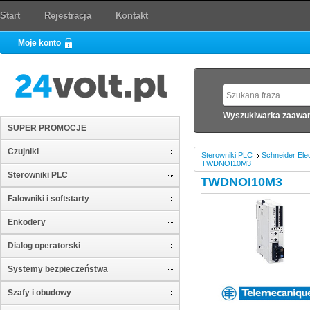
Start
Rejestracja
Kontakt
Moje konto
Wyszukiwarka zaawa
SUPER PROMOCJE
Czujniki
Sterowniki PLC
Schneider Elec
TWDNOI10M3
Sterowniki PLC
TWDNOI10M3
Falowniki i softstarty
Enkodery
Dialog operatorski
Systemy bezpieczeństwa
Szafy i obudowy