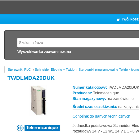
Twój kos
Wyszukiwarka zaawansowana
Sterowniki PLC
Schneider Electric – Twido
Sterowniki programowalne Twido - jedn
TWDLMDA20DUK
Numer katalogowy:
TWDLMDA20DU
Producent:
Telemecanique
Stan magazynowy:
na zamówienie
Średni czas oczekiwania:
na zapytani
Odnośnik do danych technicznych
Jednostka podstawowa Schneider Electr
rozbudowy 24 V - 12 WE 24 V DC - 8 WY