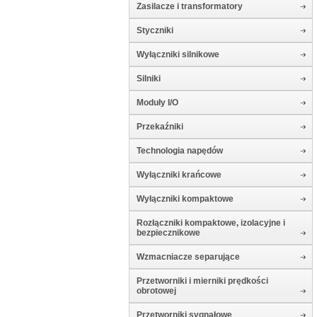
Zasilacze i transformatory
Styczniki
Wyłączniki silnikowe
Silniki
Moduły I/O
Przekaźniki
Technologia napędów
Wyłączniki krańcowe
Wyłączniki kompaktowe
Rozłączniki kompaktowe, izolacyjne i
bezpiecznikowe
Wzmacniacze separujące
Przetworniki i mierniki prędkości
obrotowej
Przetworniki sygnałowe