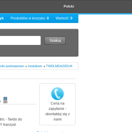
Polski
zyk
Produktów w koszyku:
0
Wartość:
0
ostki podstawowe
modułowe
TWDLMDA20DUK
K
e
Cena na
zapytanie -
skontaktuj się z
ic - Twido do
nami
 tranzyst.