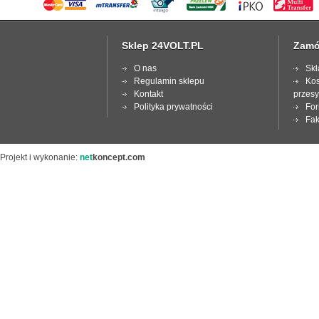
Sklep 24VOLT.PL
Zamó
O nas
Skł
Regulamin sklepu
Kos
Kontakt
przesy
Polityka prywatności
For
Fak
Projekt i wykonanie:
net
koncept.com