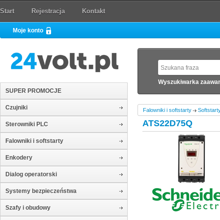
Start
Rejestracja
Kontakt
Moje konto
Wyszukiwarka zaawa
SUPER PROMOCJE
Czujniki
Falowniki i softstarty
Softstart
ATS22D75Q
Sterowniki PLC
Falowniki i softstarty
Enkodery
Dialog operatorski
Systemy bezpieczeństwa
Szafy i obudowy